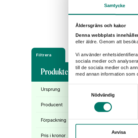
Samtycke
Rött vin
Vitt vin
Åldersgräns och kakor
Denna webbplats innehålle
eller äldre. Genom att besöka
Vi använder enhetsidentifierar
Filtrera
sociala medier och analysera 
till de sociala medier och a
Produkter (
2
)
med annan information som du 
Samtyckesval
Ursprung
Nödvändig
Producent
Förpackning
Avvisa
Pris i kronor