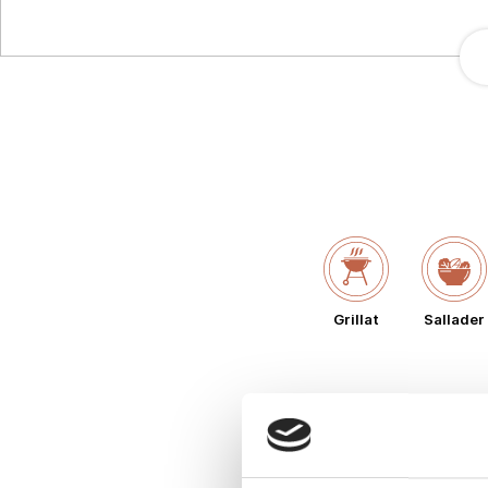
Grillat
Sallader