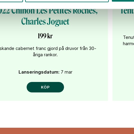
022 Chinon Les Petites Roches,
Tenu
Charles Joguet
199 kr
Tenut
harmo
skande cabernet franc gjord på druvor från 30-
åriga rankor.
Lanseringsdatum:
7 mar
KÖP