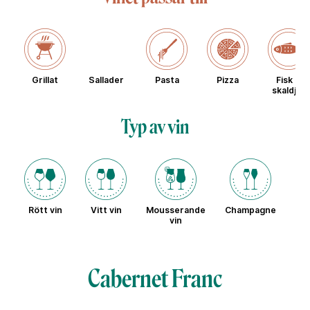
Grillat
Sallader
Pasta
Pizza
Fisk &
skaldjur
Typ av vin
Rött vin
Vitt vin
Mousserande
Champagne
Sö
vin
Cabernet Franc