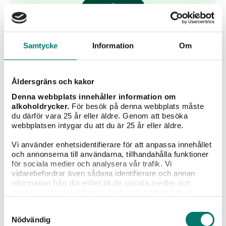
KÖP
Samtycke
Information
Om
Åldersgräns och kakor
Denna webbplats innehåller information om
alkoholdrycker.
För besök på denna webbplats måste
du därför vara 25 år eller äldre. Genom att besöka
webbplatsen intygar du att du är 25 år eller äldre.
Vi använder enhetsidentifierare för att anpassa innehållet
och annonserna till användarna, tillhandahålla funktioner
för sociala medier och analysera vår trafik. Vi
2022 Chinon Les Petites Roches, Charles Joguet
vidarebefordrar även sådana identifierare och annan
information från din enhet till de sociala medier och
199 kr
annons- och analysföretag som vi samarbetar med.
Dessa kan i sin tur kombinera informationen med annan
Samtyckesval
information som du har tillhandahållit eller som de har
Läskande cabernet franc gjord på druvor från 30-
Nödvändig
samlat in när du har använt deras tjänster.
åriga rankor.