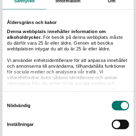
Samtycke
Information
Om
Åldersgräns och kakor
Denna webbplats innehåller information om
Grillat
Sallader
Pasta
Pizza
Fisk &
alkoholdrycker.
För besök på denna webbplats måste
skaldjur
du därför vara 25 år eller äldre. Genom att besöka
webbplatsen intygar du att du är 25 år eller äldre.
Typ av vin
Vi använder enhetsidentifierare för att anpassa innehållet
och annonserna till användarna, tillhandahålla funktioner
för sociala medier och analysera vår trafik. Vi
vidarebefordrar även sådana identifierare och annan
information från din enhet till de sociala medier och
annons- och analysföretag som vi samarbetar med.
Rött vin
Vitt vin
Mousserande
Champagne
Sö
Dessa kan i sin tur kombinera informationen med annan
vin
Samtyckesval
information som du har tillhandahållit eller som de har
Nödvändig
samlat in när du har använt deras tjänster.
Sciaccarello
Inställningar