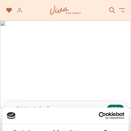
Sciaccarello
SÖK
Vinet passar till