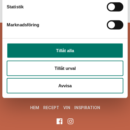
Inget att visa...
Statistik
Marknadsföring
Tillåt alla
Tillåt urval
Viva Vin & Mat
Blasieholmsgatan 4A
Avvisa
111 48 Stockholm
viva@vivavinomat.se
HEM
RECEPT
VIN
INSPIRATION