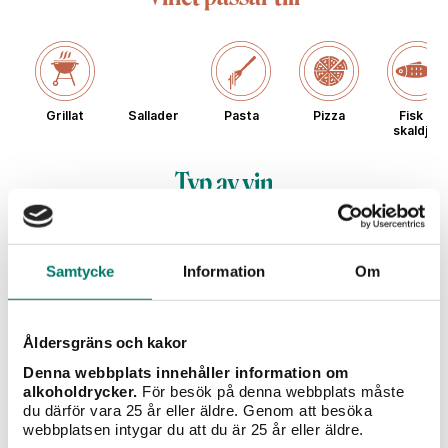
Grillat
Sallader
Pasta
Pizza
Fisk &
skaldjur
Typ av vin
Samtycke
Information
Om
Rött vin
Vitt vin
Mousserande
Champagne
Sö
vin
Åldersgräns och kakor
Denna webbplats innehåller information om
Sciaccarello
alkoholdrycker.
För besök på denna webbplats måste
du därför vara 25 år eller äldre. Genom att besöka
webbplatsen intygar du att du är 25 år eller äldre.