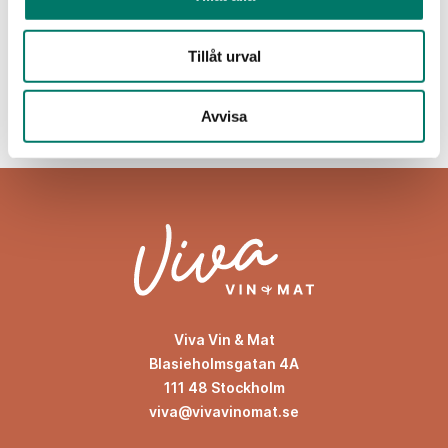
elegant rosévin med både solig frukt och fransk
finess.
Tillåt urval
KÖP
Avvisa
Viva Vin & Mat
Blasieholmsgatan 4A
111 48 Stockholm
viva@vivavinomat.se