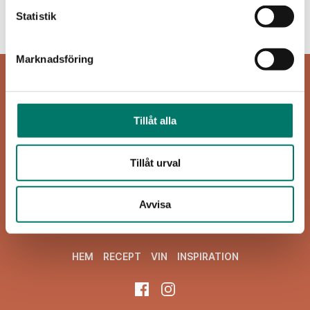
Inget att visa...
Statistik
Marknadsföring
Tillåt alla
Tillåt urval
Viva Vin & Mat
Blasieholmsgatan 4A
Avvisa
111 48 Stockholm
viva@vivavinomat.se
HEM
RECEPT
VIN
INSPIRATION