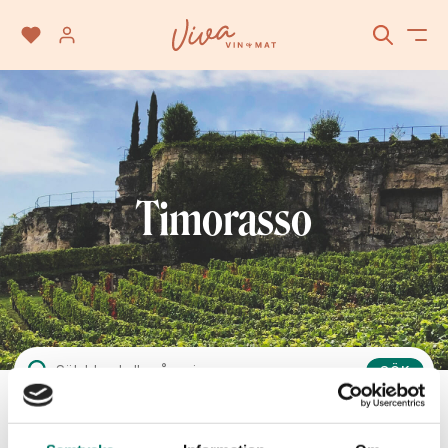
Timorasso
SÖK
Vinet passar till