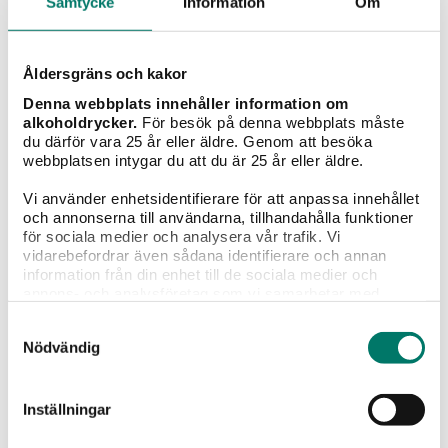
Samtycke
Information
Om
Åldersgräns och kakor
Denna webbplats innehåller information om
Grillat
Sallader
Pasta
Pizza
Fisk &
alkoholdrycker.
För besök på denna webbplats måste
skaldjur
du därför vara 25 år eller äldre. Genom att besöka
webbplatsen intygar du att du är 25 år eller äldre.
Typ av vin
Vi använder enhetsidentifierare för att anpassa innehållet
och annonserna till användarna, tillhandahålla funktioner
för sociala medier och analysera vår trafik. Vi
vidarebefordrar även sådana identifierare och annan
information från din enhet till de sociala medier och
annons- och analysföretag som vi samarbetar med.
Rött vin
Vitt vin
Mousserande
Champagne
Sö
Dessa kan i sin tur kombinera informationen med annan
vin
Samtyckesval
information som du har tillhandahållit eller som de har
Nödvändig
samlat in när du har använt deras tjänster.
Timorasso
Inställningar