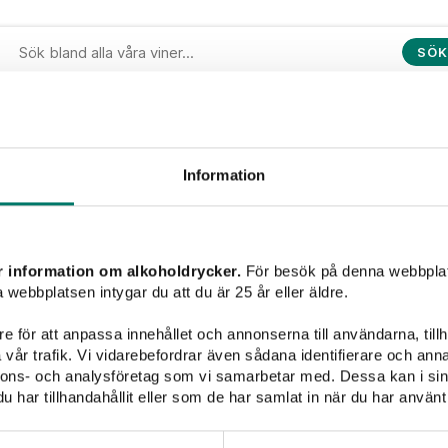
SÖK
Vinet passar till
Information
r information om alkoholdrycker.
För besök på denna webbplat
 webbplatsen intygar du att du är 25 år eller äldre.
Pasta
Pizza
Fisk & skaldjur
Vegetariskt
e för att anpassa innehållet och annonserna till användarna, tillh
Typ av vin
vår trafik. Vi vidarebefordrar även sådana identifierare och anna
nnons- och analysföretag som vi samarbetar med. Dessa kan i sin
har tillhandahållit eller som de har samlat in när du har använt 