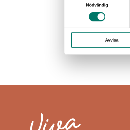
Nödvändig
Rött vin
Vitt vin
Avvisa