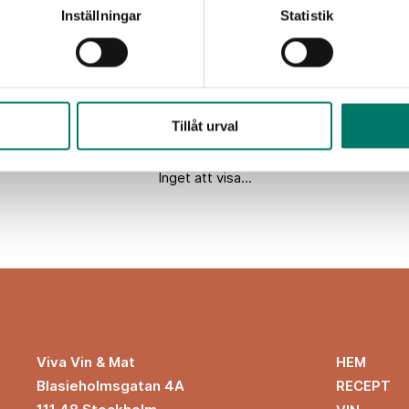
Inställningar
Statistik
Mousserande vin
Champagne
Sött vin
Sprit
Kanada
Tillåt urval
Inget att visa...
HEM
Viva Vin & Mat
Blasieholmsgatan 4A
RECEPT