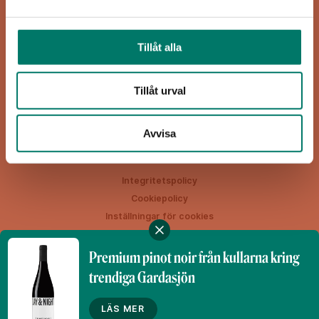
Viva Vin & Mat
Blasieholmsgatan 4A
Tillåt alla
111 48 Stockholm
viva@vivavinomat.se
Tillåt urval
HEM
RECEPT
VIN
INSPIRATION
Avvisa
Integritetspolicy
Cookiepolicy
Inställningar för cookies
Premium pinot noir från kullarna kring
trendiga Gardasjön
Denna webbplats drivs av Vinklubben i Norden AB
© 2026 vivavinomat.se
LÄS MER