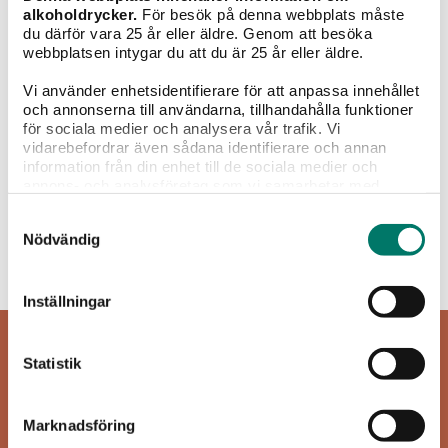
alkoholdrycker.
För besök på denna webbplats måste
du därför vara 25 år eller äldre. Genom att besöka
webbplatsen intygar du att du är 25 år eller äldre.
Vi använder enhetsidentifierare för att anpassa innehållet
och annonserna till användarna, tillhandahålla funktioner
Grillat
Sallader
Pasta
Pizza
Fisk &
för sociala medier och analysera vår trafik. Vi
skaldjur
vidarebefordrar även sådana identifierare och annan
information från din enhet till de sociala medier och
Rött vin
annons- och analysföretag som vi samarbetar med.
Dessa kan i sin tur kombinera informationen med annan
Samtyckesval
information som du har tillhandahållit eller som de har
Nödvändig
samlat in när du har använt deras tjänster.
Inget att visa...
Inställningar
Statistik
Marknadsföring