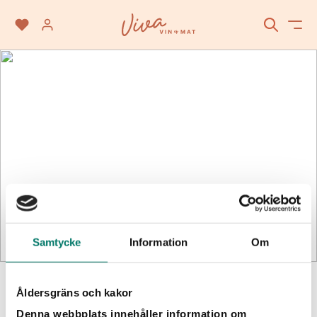
Rött vin
Samtycke
Information
Om
SÖK
Åldersgräns och kakor
Vinet passar till
Denna webbplats innehåller information om