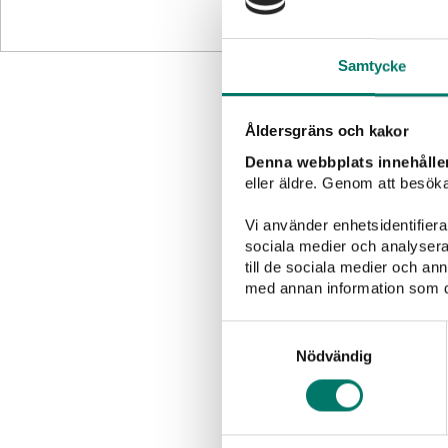
Samtycke
Åldersgräns och kakor
Denna webbplats innehålle
eller äldre. Genom att besöka
Vi använder enhetsidentifierar
sociala medier och analysera 
till de sociala medier och a
med annan information som du 
Grillat
Sallader
Samtyckesval
Nödvändig