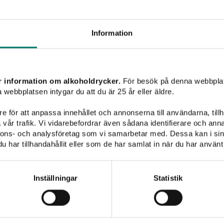
SÖK
Information
Vinet passar till
r information om alkoholdrycker.
För besök på denna webbplat
 webbplatsen intygar du att du är 25 år eller äldre.
e för att anpassa innehållet och annonserna till användarna, tillh
vår trafik. Vi vidarebefordrar även sådana identifierare och anna
nnons- och analysföretag som vi samarbetar med. Dessa kan i sin
har tillhandahållit eller som de har samlat in när du har använt 
Pasta
Pizza
Fisk & skaldjur
Vegetariskt
Rött vin
Inställningar
Statistik
Inget att visa...