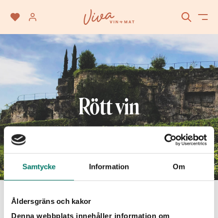
Rött vin
Samtycke
Information
Om
SÖK
Åldersgräns och kakor
Vinet passar till
Denna webbplats innehåller information om