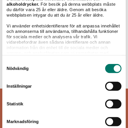
alkoholdrycker.
För besök på denna webbplats måste
du därför vara 25 år eller äldre. Genom att besöka
webbplatsen intygar du att du är 25 år eller äldre.
Vi använder enhetsidentifierare för att anpassa innehållet
och annonserna till användarna, tillhandahålla funktioner
Grillat
Sallader
Pasta
Pizza
Fisk &
för sociala medier och analysera vår trafik. Vi
skaldjur
vidarebefordrar även sådana identifierare och annan
information från din enhet till de sociala medier och
Rött vin
annons- och analysföretag som vi samarbetar med.
Dessa kan i sin tur kombinera informationen med annan
Samtyckesval
information som du har tillhandahållit eller som de har
Nödvändig
samlat in när du har använt deras tjänster.
Inget att visa...
Inställningar
Statistik
Marknadsföring