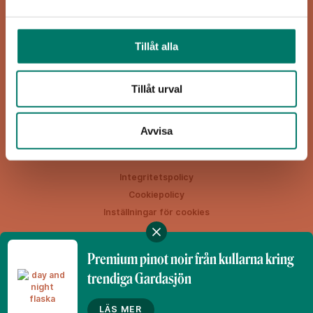
Viva Vin & Mat
Blasieholmsgatan 4A
Tillåt alla
111 48 Stockholm
viva@vivavinomat.se
Tillåt urval
HEM
RECEPT
VIN
INSPIRATION
Avvisa
Integritetspolicy
Cookiepolicy
Inställningar för cookies
Premium pinot noir från kullarna kring
trendiga Gardasjön
Denna webbplats drivs av Vinklubben i Norden AB
© 2026 vivavinomat.se
LÄS MER