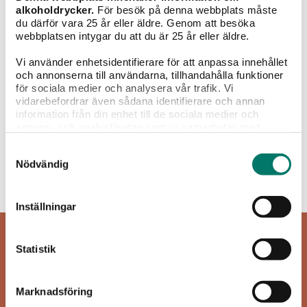
alkoholdrycker.
För besök på denna webbplats måste
du därför vara 25 år eller äldre. Genom att besöka
webbplatsen intygar du att du är 25 år eller äldre.
Vi använder enhetsidentifierare för att anpassa innehållet
och annonserna till användarna, tillhandahålla funktioner
Grillat
Sallader
Pasta
Pizza
Fisk &
för sociala medier och analysera vår trafik. Vi
skaldjur
vidarebefordrar även sådana identifierare och annan
information från din enhet till de sociala medier och
Alkoholfritt
annons- och analysföretag som vi samarbetar med.
Dessa kan i sin tur kombinera informationen med annan
Samtyckesval
information som du har tillhandahållit eller som de har
Nödvändig
samlat in när du har använt deras tjänster.
Inget att visa...
Inställningar
Statistik
Marknadsföring