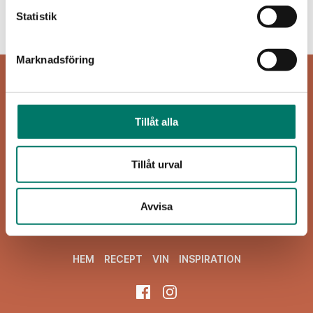
Inget att visa...
Statistik
Marknadsföring
Tillåt alla
Tillåt urval
Viva Vin & Mat
Blasieholmsgatan 4A
Avvisa
111 48 Stockholm
viva@vivavinomat.se
HEM
RECEPT
VIN
INSPIRATION