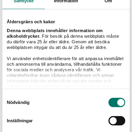
Samtycke
Information
Om
Åldersgräns och kakor
Denna webbplats innehåller information om
Grillat
Sallader
Pasta
Pizza
Fisk &
alkoholdrycker.
För besök på denna webbplats måste
skaldjur
du därför vara 25 år eller äldre. Genom att besöka
webbplatsen intygar du att du är 25 år eller äldre.
Typ av vin
Vi använder enhetsidentifierare för att anpassa innehållet
och annonserna till användarna, tillhandahålla funktioner
för sociala medier och analysera vår trafik. Vi
vidarebefordrar även sådana identifierare och annan
information från din enhet till de sociala medier och
annons- och analysföretag som vi samarbetar med.
Rött vin
Vitt vin
Mousserande
Champagne
Sö
Dessa kan i sin tur kombinera informationen med annan
vin
Samtyckesval
information som du har tillhandahållit eller som de har
Nödvändig
samlat in när du har använt deras tjänster.
Guy Anderson Wines
Inställningar