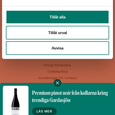
Viva Vin & Mat
Blasieholmsgatan 4A
Tillåt alla
111 48 Stockholm
viva@vivavinomat.se
Tillåt urval
HEM
RECEPT
VIN
INSPIRATION
Avvisa
Integritetspolicy
Cookiepolicy
Inställningar för cookies
Premium pinot noir från kullarna kring
trendiga Gardasjön
Denna webbplats drivs av Vinklubben i Norden AB
© 2026 vivavinomat.se
LÄS MER