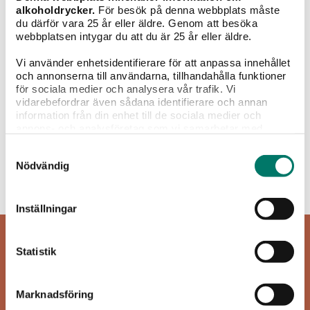
alkoholdrycker.
För besök på denna webbplats måste
du därför vara 25 år eller äldre. Genom att besöka
webbplatsen intygar du att du är 25 år eller äldre.
Vi använder enhetsidentifierare för att anpassa innehållet
och annonserna till användarna, tillhandahålla funktioner
Grillat
Sallader
Pasta
Pizza
Fisk &
för sociala medier och analysera vår trafik. Vi
skaldjur
vidarebefordrar även sådana identifierare och annan
information från din enhet till de sociala medier och
Mousserande vin
annons- och analysföretag som vi samarbetar med.
Dessa kan i sin tur kombinera informationen med annan
Samtyckesval
information som du har tillhandahållit eller som de har
Nödvändig
samlat in när du har använt deras tjänster.
Inget att visa...
Inställningar
Statistik
Marknadsföring