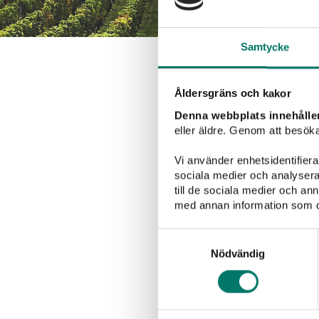
Samtycke
Åldersgräns och kakor
Denna webbplats innehålle
eller äldre. Genom att besöka
Vi använder enhetsidentifierar
sociala medier och analysera 
till de sociala medier och a
med annan information som du 
Grillat
Sallader
Samtyckesval
Nödvändig