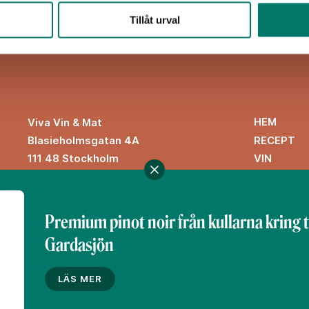
Tillåt urval
HEM
Viva Vin & Mat
Blasieholmsgatan 4A
RECEPT
111 48 Stockholm
VIN
viva@vivavinomat.se
INSPIRATI
Premium pinot noir från kullarna kring 
Gardasjön
Denna webbplats drivs av Vinklubben i Norden AB
© 2026 vivavinomat.se
LÄS MER