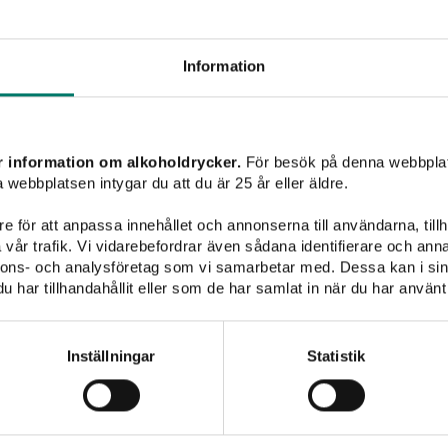
SÖK
Information
Vinet passar till
r information om alkoholdrycker.
För besök på denna webbplat
 webbplatsen intygar du att du är 25 år eller äldre.
e för att anpassa innehållet och annonserna till användarna, tillh
vår trafik. Vi vidarebefordrar även sådana identifierare och anna
nnons- och analysföretag som vi samarbetar med. Dessa kan i sin
har tillhandahållit eller som de har samlat in när du har använt 
Pasta
Pizza
Fisk & skaldjur
Vegetariskt
Champagne
Inställningar
Statistik
Inget att visa...