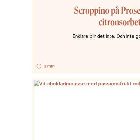
Scroppino på Pros
citronsorbe
Enklare blir det inte. Och inte go
3 min