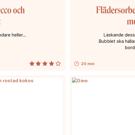
ecco och
Flädersorbe
t
mo
dare heller...
Läskande dess
Bubblet ska hälla
borde
20 min