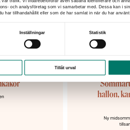
vår trafik. Vi vidarebefordrar även sådana identifierare och anna
nnons- och analysföretag som vi samarbetar med. Dessa kan i sin
har tillhandahållit eller som de har samlat in när du har använt 
Inställningar
Statistik
Tillåt urval
nkakor
Sommartå
hallon, k
en
Ny midsommar
tills