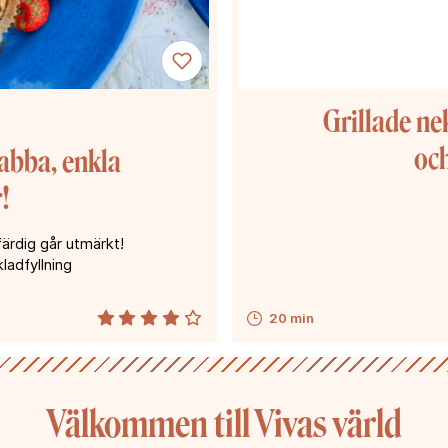
Grillade ne
oc
nabba, enkla
!
ärdig går utmärkt!
ladfyllning
20 min
Välkommen till Vivas värld