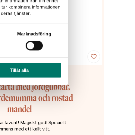
n information från din enhet
 tur kombinera informationen
deras tjänster.
Marknadsföring
Tillåt alla
rta med jordgubbar,
ardemumma och rostad
mandel
favorit! Magiskt god! Speciellt
ammans med ett kallt vitt.