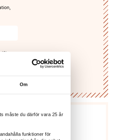
tion,
gifter
Om
s måste du därför vara 25 år
andahålla funktioner för