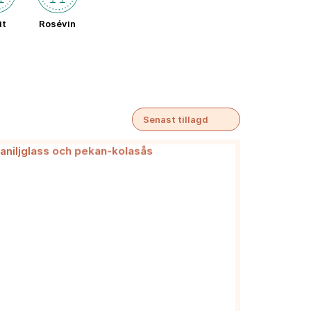
it
Rosévin
Senast tillagd