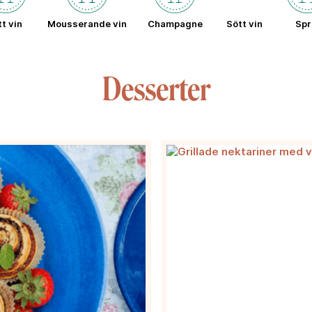
tt vin
Mousserande vin
Champagne
Sött vin
Spr
Desserter