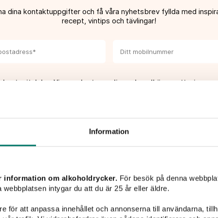
a dina kontaktuppgifter och få våra nyhetsbrev fyllda med inspira
recept, vintips och tävlingar!
 har tagit del av Vivas
sekretesspolicy
och godkänner att mina upp
teras och lagras enligt denna.*
PRENUMERERA
Information
r information om alkoholdrycker.
För besök på denna webbplat
 webbplatsen intygar du att du är 25 år eller äldre.
e för att anpassa innehållet och annonserna till användarna, tillh