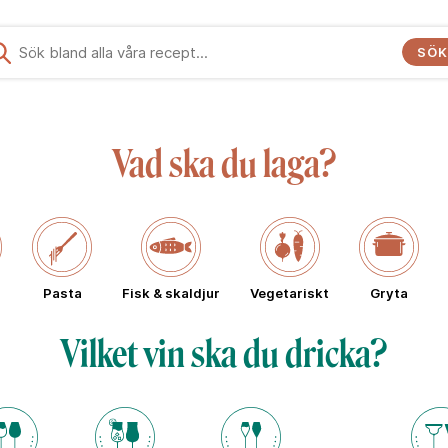
SÖK
Vad ska du laga?
Pasta
Fisk & skaldjur
Vegetariskt
Gryta
Vilket vin ska du dricka?