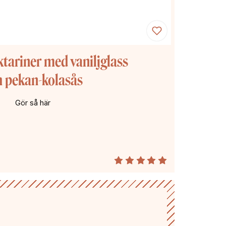
ktariner med vaniljglass
h pekan-kolasås
Gör så här