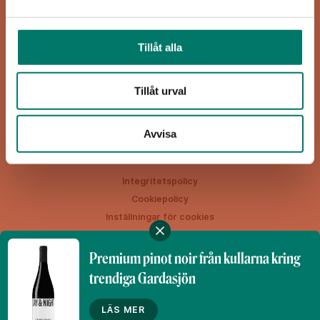
Viva Vin & Mat
Blasieholmsgatan 4A
Tillåt alla
111 48 Stockholm
viva@vivavinomat.se
Tillåt urval
HEM
RECEPT
VIN
INSPIRATION
Avvisa
Integritetspolicy
Cookiepolicy
Inställningar för cookies
Premium pinot noir från kullarna kring
trendiga Gardasjön
Denna webbplats drivs av Vinklubben i Norden AB
© 2026 vivavinomat.se
LÄS MER