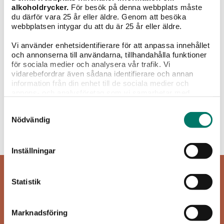
alkoholdrycker.
För besök på denna webbplats måste
du därför vara 25 år eller äldre. Genom att besöka
webbplatsen intygar du att du är 25 år eller äldre.
Vi använder enhetsidentifierare för att anpassa innehållet
och annonserna till användarna, tillhandahålla funktioner
Grillat
Sallader
Pasta
Pizza
Fisk &
för sociala medier och analysera vår trafik. Vi
skaldjur
vidarebefordrar även sådana identifierare och annan
information från din enhet till de sociala medier och
Sprit
annons- och analysföretag som vi samarbetar med.
Dessa kan i sin tur kombinera informationen med annan
Samtyckesval
information som du har tillhandahållit eller som de har
Nödvändig
samlat in när du har använt deras tjänster.
Inget att visa...
Inställningar
Statistik
Marknadsföring