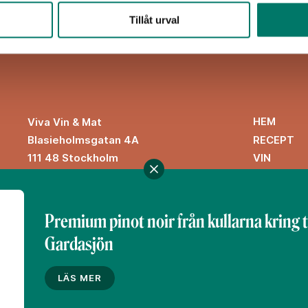
Tillåt urval
HEM
Viva Vin & Mat
Blasieholmsgatan 4A
RECEPT
111 48 Stockholm
VIN
viva@vivavinomat.se
INSPIRATI
Premium pinot noir från kullarna kring 
Gardasjön
Denna webbplats drivs av Vinklubben i Norden AB
© 2026 vivavinomat.se
LÄS MER