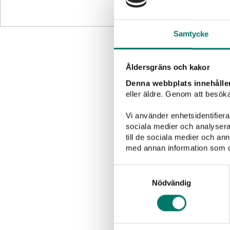
Samtycke
Åldersgräns och kakor
Denna webbplats innehålle
eller äldre. Genom att besöka
Vi använder enhetsidentifierar
sociala medier och analysera 
till de sociala medier och a
med annan information som du 
Grillat
Sallader
Samtyckesval
Nödvändig