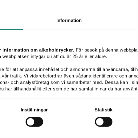
SÖK
Information
Vinet passar till
r information om alkoholdrycker.
För besök på denna webbplat
 webbplatsen intygar du att du är 25 år eller äldre.
e för att anpassa innehållet och annonserna till användarna, tillh
vår trafik. Vi vidarebefordrar även sådana identifierare och anna
nnons- och analysföretag som vi samarbetar med. Dessa kan i sin
har tillhandahållit eller som de har samlat in när du har använt 
Pasta
Pizza
Fisk & skaldjur
Vegetariskt
Vitt vin
Inställningar
Statistik
Inget att visa...