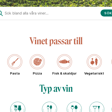
SÖK
Vinet passar till
Pasta
Pizza
Fisk & skaldjur
Vegetariskt
Typ av vin