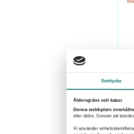
Hu
Samtycke
Åldersgräns och kakor
Denna webbplats innehålle
"
eller äldre. Genom att besöka
Sau
so
Vi använder enhetsidentifierar