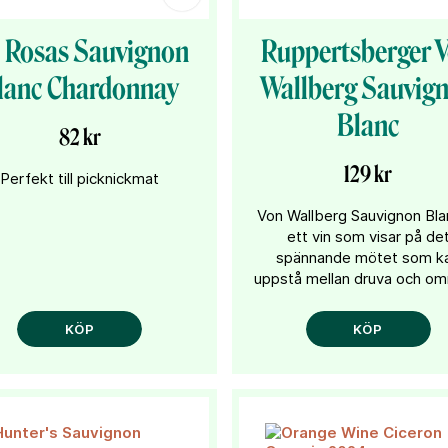
 Rosas Sauvignon
Ruppertsberger 
lanc Chardonnay
Wallberg Sauvig
Blanc
82 kr
129 kr
Perfekt till picknickmat
Von Wallberg Sauvignon Bla
ett vin som visar på de
spännande mötet som k
uppstå mellan druva och om
KÖP
KÖP