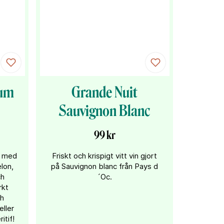
ium
Grande Nuit
Sauvignon Blanc
99 kr
x med
Friskt och krispigt vitt vin gjort
lon,
på Sauvignon blanc från Pays d
ch
´Oc.
rkt
ch
eller
itif!