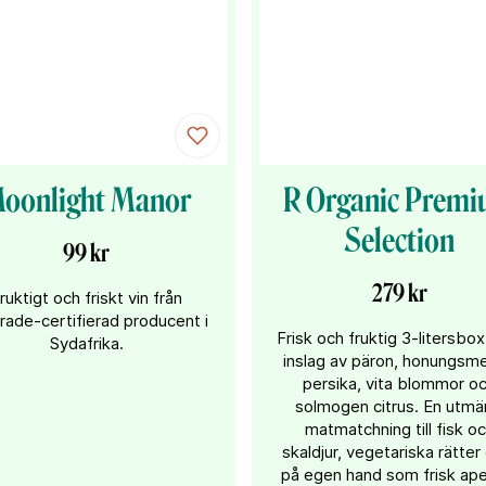
oonlight Manor
R Organic Prem
Selection
99 kr
279 kr
ruktigt och friskt vin från
trade-certifierad producent i
Frisk och fruktig 3-litersbo
Sydafrika.
inslag av päron, honungsme
persika, vita blommor o
solmogen citrus. En utmä
matmatchning till fisk o
skaldjur, vegetariska rätter 
på egen hand som frisk aper