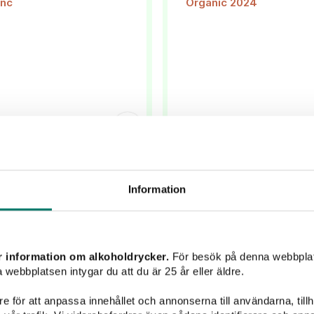
nter’s Sauvignon
Orange Wine Cice
Blanc
Organic
Information
129 kr
119 kr
r information om alkoholdrycker.
För besök på denna webbplat
Ett givet val!" Torr & frisk
Ett orangevin från södr
 webbplatsen intygar du att du är 25 år eller äldre.
vignon Blanc till skaldjur &
Frankrike som passar utmärkt
mmarsallad för 129 kr. I din
kryddstark mat, rökt fisk ell
e för att anpassa innehållet och annonserna till användarna, tillh
butik
bit mörk choklad.