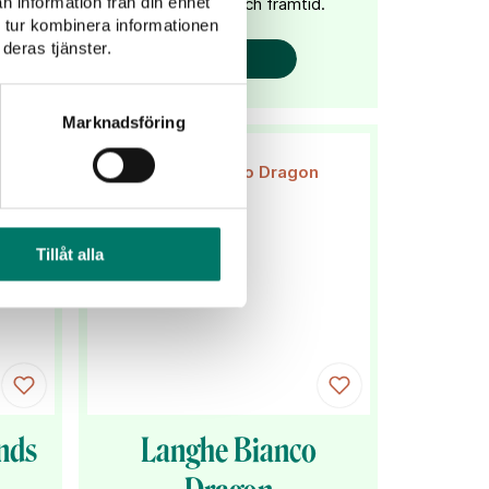
n information från din enhet
både historia och framtid.
 tur kombinera informationen
deras tjänster.
KÖP
Marknadsföring
Tillåt alla
ands
Langhe Bianco