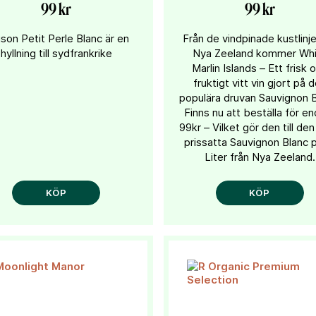
99 kr
99 kr
son Petit Perle Blanc är en
Från de vindpinade kustlinje
hyllning till sydfrankrike
Nya Zeeland kommer Whi
Marlin Islands – Ett frisk 
fruktigt vitt vin gjort på 
populära druvan Sauvignon B
Finns nu att beställa för e
99kr – Vilket gör den till de
prissatta Sauvignon Blanc 
Liter från Nya Zeeland.
KÖP
KÖP