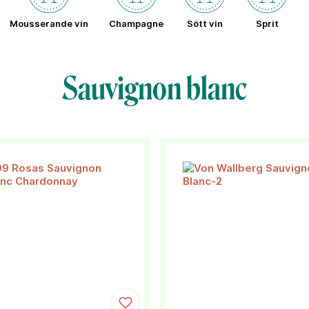
Mousserande vin
Champagne
Sött vin
Sprit
Sauvignon blanc