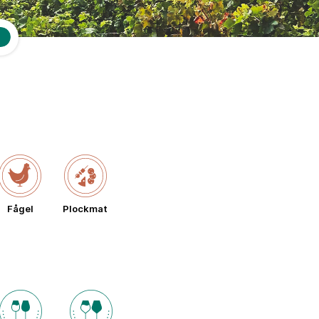
Fågel
Plockmat