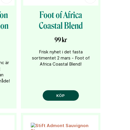
Von
Foot of Africa
non
Coastal Blend
99 kr
Frisk nyhet i det fasta
sortimentet 2 mars - Foot of
nc är
Africa Coastal Blend!
t
an
råde!
KÖP