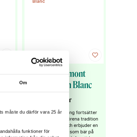
ron
Stift Admont
Sauvignon Blanc
Om
149 kr
s måste du därför vara 25 år
a
Med denna lansering fortsätter
 till
Stift Admont att förena tradition
er en
med innovation, och erbjuder en
andahålla funktioner för
smakupplevelse som bär på