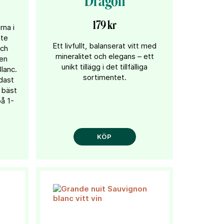
Dragon
179 kr
rna i
te
Ett livfullt, balanserat vitt med
och
mineralitet och elegans – ett
den
unikt tillägg i det tillfälliga
lanc.
sortimentet.
ndast
n bäst
på 1-
KÖP