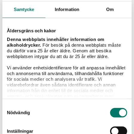
Senast tillagd
Samtycke
Information
Om
Åldersgräns och kakor
Denna webbplats innehåller information om
alkoholdrycker.
För besök på denna webbplats måste
du därför vara 25 år eller äldre. Genom att besöka
webbplatsen intygar du att du är 25 år eller äldre.
Vi använder enhetsidentifierare för att anpassa innehållet
och annonserna till användarna, tillhandahålla funktioner
för sociala medier och analysera vår trafik. Vi
vidarebefordrar även sådana identifierare och annan
information från din enhet till de sociala medier och
Periquita Reserva BIB
annons- och analysföretag som vi samarbetar med.
Dessa kan i sin tur kombinera informationen med annan
269 kr
Samtyckesval
information som du har tillhandahållit eller som de har
Nödvändig
samlat in när du har använt deras tjänster.
"Egentligen den enda röda box man behöver!" - Hello
Winelovers
Inställningar