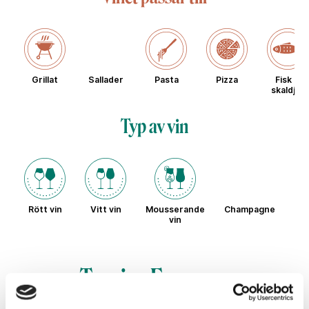
Grillat
Sallader
Pasta
Pizza
Fisk &
skaldjur
Typ av vin
Rött vin
Vitt vin
Mousserande
Champagne
Sö
vin
Touriga Francesa