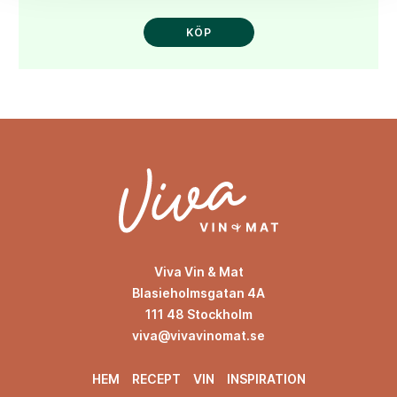
KÖP
Viva Vin & Mat
Blasieholmsgatan 4A
111 48 Stockholm
viva@vivavinomat.se
HEM
RECEPT
VIN
INSPIRATION