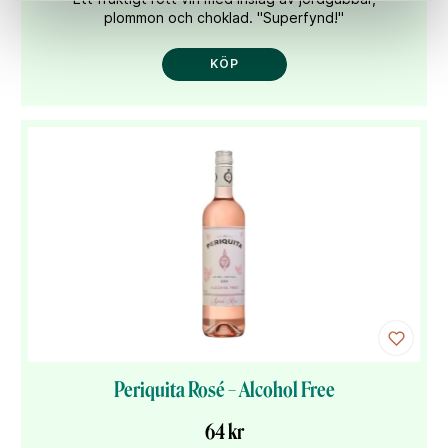
plommon och choklad. "Superfynd!"
KÖP
Periquita Rosé – Alcohol Free
64 kr