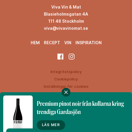
Viva Vin & Mat
Blasieholmsgatan 4A
111 48 Stockholm
viva@vivavinomat.se
HEM
RECEPT
VIN
INSPIRATION
Integritetspolicy
Cookiepolicy
Inställningar för cookies
Premium pinot noir från kullarna kring
trendiga Gardasjön
Denna webbplats drivs av Vinklubben i Norden AB
© 2026 vivavinomat.se
LÄS MER