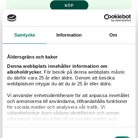
KÖP
Samtycke
Information
Om
Åldersgräns och kakor
Denna webbplats innehåller information om
alkoholdrycker.
För besök på denna webbplats måste
du därför vara 25 år eller äldre. Genom att besöka
webbplatsen intygar du att du är 25 år eller äldre.
Vi använder enhetsidentifierare för att anpassa innehållet
och annonserna till användarna, tillhandahålla funktioner
Periquita Reserva
för sociala medier och analysera vår trafik. Vi
vidarebefordrar även sådana identifierare och annan
99 kr
information från din enhet till de sociala medier och
annons- och analysföretag som vi samarbetar med.
Dessa kan i sin tur kombinera informationen med annan
"Pålitligt och lättklunkat" - ett kraftfullt vin med toner
Samtyckesval
information som du har tillhandahållit eller som de har
av plommon, kakao och vanilj.