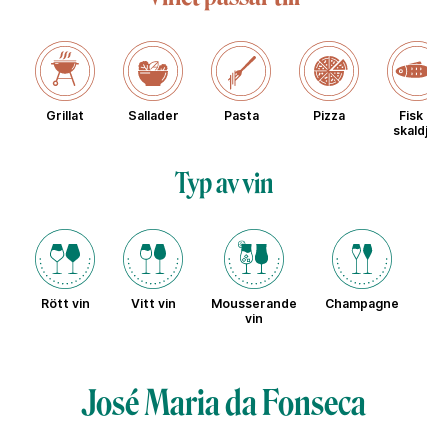
Grillat
Sallader
Pasta
Pizza
Fisk &
skaldjur
Typ av vin
Rött vin
Vitt vin
Mousserande
Champagne
Sö
vin
José Maria da Fonseca