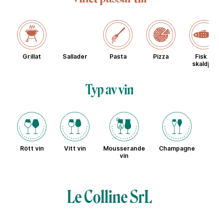
Grillat
Sallader
Pasta
Pizza
Fisk &
skaldjur
Typ av vin
Rött vin
Vitt vin
Mousserande
Champagne
Sö
vin
Le Colline SrL