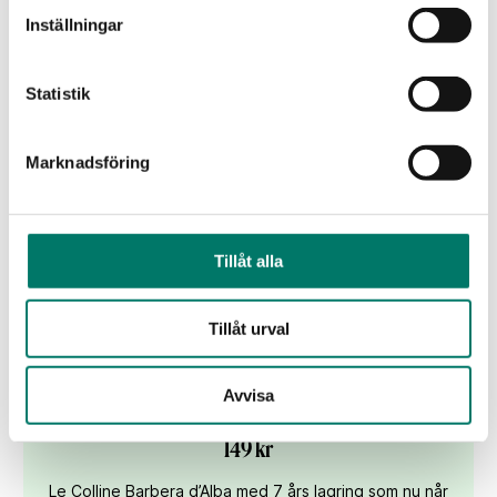
Inställningar
KÖP
Statistik
Marknadsföring
Tillåt alla
Tillåt urval
Avvisa
Barbera d’Alba Le Colline 2019
149 kr
Le Colline Barbera d’Alba med 7 års lagring som nu når