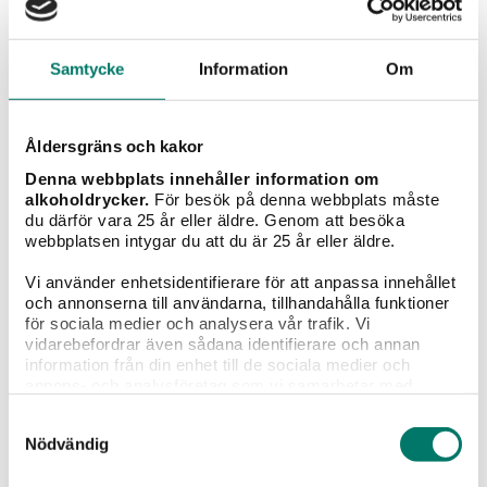
KÖP
Samtycke
Information
Om
Åldersgräns och kakor
Denna webbplats innehåller information om
alkoholdrycker.
För besök på denna webbplats måste
du därför vara 25 år eller äldre. Genom att besöka
webbplatsen intygar du att du är 25 år eller äldre.
Vi använder enhetsidentifierare för att anpassa innehållet
och annonserna till användarna, tillhandahålla funktioner
för sociala medier och analysera vår trafik. Vi
vidarebefordrar även sådana identifierare och annan
information från din enhet till de sociala medier och
Nebbiolo Le Colline
annons- och analysföretag som vi samarbetar med.
Dessa kan i sin tur kombinera informationen med annan
115 kr
Samtyckesval
information som du har tillhandahållit eller som de har
Nödvändig
samlat in när du har använt deras tjänster.
Nebbiolo Le Colline från Piemonte – Systembolagets
bäst prissatta Nebbiolo, 115 kr!