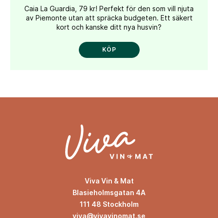
Caia La Guardia, 79 kr! Perfekt för den som vill njuta
av Piemonte utan att spräcka budgeten. Ett säkert
kort och kanske ditt nya husvin?
KÖP
Viva Vin & Mat
Blasieholmsgatan 4A
111 48 Stockholm
viva@vivavinomat.se