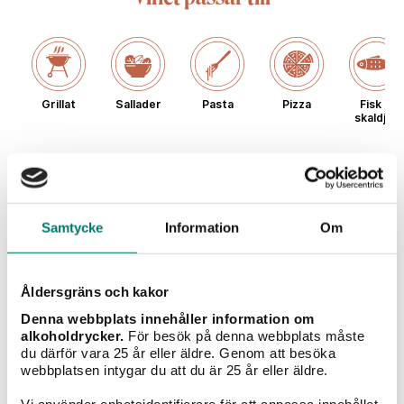
Grillat
Sallader
Pasta
Pizza
Fisk &
skaldjur
Typ av vin
Samtycke
Information
Om
Rött vin
Vitt vin
Mousserande
Champagne
Sö
vin
Åldersgräns och kakor
Denna webbplats innehåller information om
alkoholdrycker.
För besök på denna webbplats måste
Moncigale
du därför vara 25 år eller äldre. Genom att besöka
webbplatsen intygar du att du är 25 år eller äldre.
Vi använder enhetsidentifierare för att anpassa innehållet