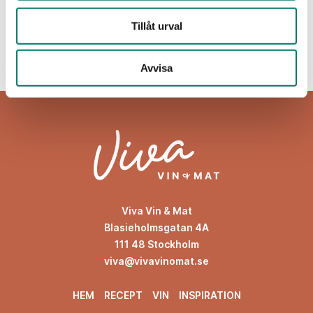
KÖP
Tillåt urval
Avvisa
Viva Vin & Mat
Blasieholmsgatan 4A
111 48 Stockholm
viva@vivavinomat.se
HEM
RECEPT
VIN
INSPIRATION