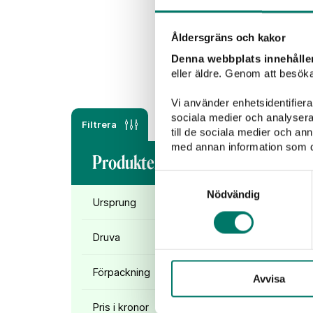
Rött vin
Vitt vin
Åldersgräns och kakor
Denna webbplats innehålle
eller äldre. Genom att besöka
Vi använder enhetsidentifierar
sociala medier och analysera 
Filtrera
till de sociala medier och a
med annan information som du 
Produkter (
1
)
Samtyckesval
Nödvändig
Ursprung
Druva
Förpackning
Avvisa
Pris i kronor