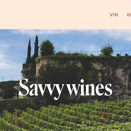
VIN
R
Savvy wines