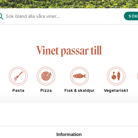
SÖK
Vinet passar till
Pasta
Pizza
Fisk & skaldjur
Vegetariskt
Typ av vin
Information