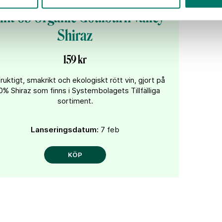
int 65 Organic Goulburn Valley
Shiraz
159 kr
fruktigt, smakrikt och ekologiskt rött vin, gjort på
0% Shiraz som finns i Systembolagets Tillfälliga
sortiment.
Lanseringsdatum:
7 feb
KÖP