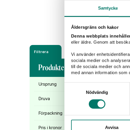
Samtycke
Rött vin
Vitt vin
Åldersgräns och kakor
Denna webbplats innehålle
eller äldre. Genom att besöka
Filtrera
Vi använder enhetsidentifierar
sociala medier och analysera 
Produkter (
1
)
till de sociala medier och a
med annan information som du 
Ursprung
Samtyckesval
Nödvändig
Druva
Förpackning
Pris i kronor
Avvisa