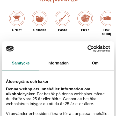
Grillat
Sallader
Pasta
Pizza
Fisk &
skaldjur
Typ av vin
Samtycke
Information
Om
Rött vin
Vitt vin
Mousserande
Champagne
Sö
Åldersgräns och kakor
vin
Denna webbplats innehåller information om
alkoholdrycker.
För besök på denna webbplats måste
du därför vara 25 år eller äldre. Genom att besöka
Weinkontor Westhofen
webbplatsen intygar du att du är 25 år eller äldre.
Vi använder enhetsidentifierare för att anpassa innehållet