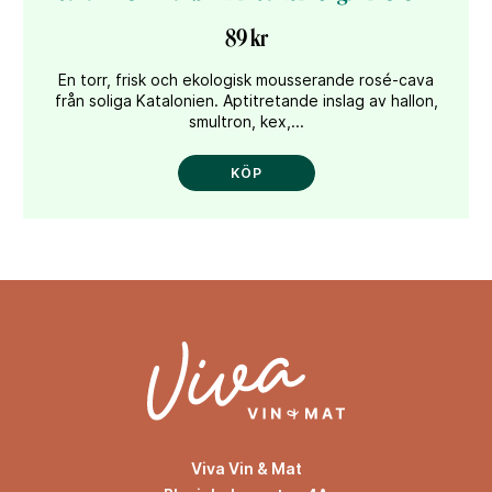
89 kr
En torr, frisk och ekologisk mousserande rosé-cava
från soliga Katalonien. Aptitretande inslag av hallon,
smultron, kex,...
KÖP
Viva Vin & Mat