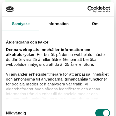
KÖP
Samtycke
Information
Om
Åldersgräns och kakor
Denna webbplats innehåller information om
alkoholdrycker.
För besök på denna webbplats måste
du därför vara 25 år eller äldre. Genom att besöka
webbplatsen intygar du att du är 25 år eller äldre.
Vi använder enhetsidentifierare för att anpassa innehållet
och annonserna till användarna, tillhandahålla funktioner
för sociala medier och analysera vår trafik. Vi
vidarebefordrar även sådana identifierare och annan
Julià & Navinès Cava Organic Rosé
information från din enhet till de sociala medier och
annons- och analysföretag som vi samarbetar med.
99 kr
Dessa kan i sin tur kombinera informationen med annan
Samtyckesval
information som du har tillhandahållit eller som de har
Nödvändig
samlat in när du har använt deras tjänster.
Ekologisk cava med fruktiga toner av hallon och