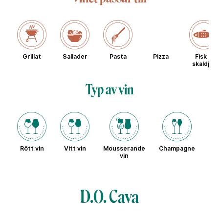
Grillat
Sallader
Pasta
Pizza
Fisk &
skaldjur
Typ av vin
Rött vin
Vitt vin
Mousserande
Champagne
Sö
vin
D.O. Cava