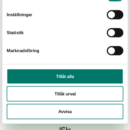
stenfrukt som balanseras av inslag av frisk citrusfrukt
och kex.
Inställningar
KÖP
Statistik
Marknadsföring
Tillåt alla
Tillåt urval
Avvisa
Il Barone Cava
97 kr