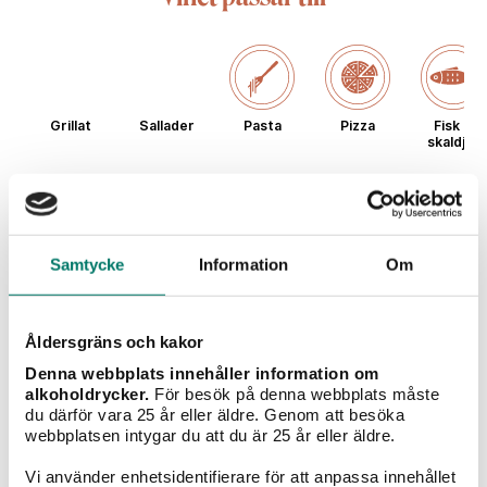
Grillat
Sallader
Pasta
Pizza
Fisk &
skaldjur
Typ av vin
Samtycke
Information
Om
Rött vin
Vitt vin
Mousserande
Champagne
Sö
Åldersgräns och kakor
vin
Denna webbplats innehåller information om
alkoholdrycker.
För besök på denna webbplats måste
du därför vara 25 år eller äldre. Genom att besöka
Europa
webbplatsen intygar du att du är 25 år eller äldre.
Vi använder enhetsidentifierare för att anpassa innehållet