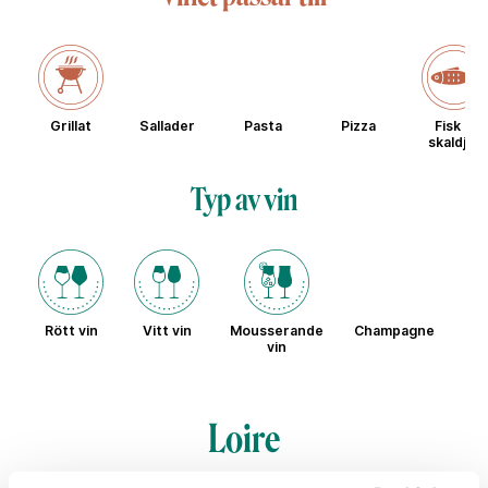
Grillat
Sallader
Pasta
Pizza
Fisk &
skaldjur
Typ av vin
Rött vin
Vitt vin
Mousserande
Champagne
Sö
vin
Loire