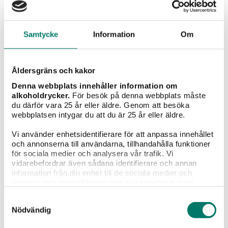
Senast tillagd
Samtycke
Information
Om
Åldersgräns och kakor
Denna webbplats innehåller information om
alkoholdrycker.
För besök på denna webbplats måste
du därför vara 25 år eller äldre. Genom att besöka
webbplatsen intygar du att du är 25 år eller äldre.
Vi använder enhetsidentifierare för att anpassa innehållet
och annonserna till användarna, tillhandahålla funktioner
för sociala medier och analysera vår trafik. Vi
2022 Chinon Les Petites Roches, Charles Joguet
vidarebefordrar även sådana identifierare och annan
information från din enhet till de sociala medier och
199 kr
annons- och analysföretag som vi samarbetar med.
Dessa kan i sin tur kombinera informationen med annan
Samtyckesval
Läskande cabernet franc gjord på druvor från 30-
information som du har tillhandahållit eller som de har
Nödvändig
åriga rankor.
samlat in när du har använt deras tjänster.