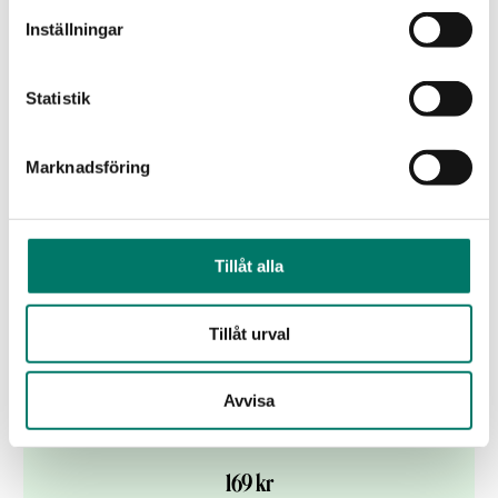
Lanseringsdatum:
7 mar
Inställningar
KÖP
Statistik
Marknadsföring
Tillåt alla
Tillåt urval
Avvisa
Le Pallet AOP Muscadet Sèvre et Maine
169 kr