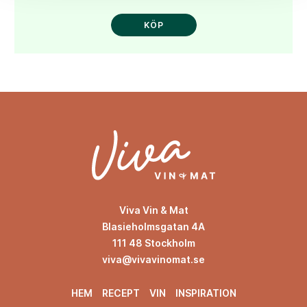
KÖP
Viva Vin & Mat
Blasieholmsgatan 4A
111 48 Stockholm
viva@vivavinomat.se
HEM
RECEPT
VIN
INSPIRATION