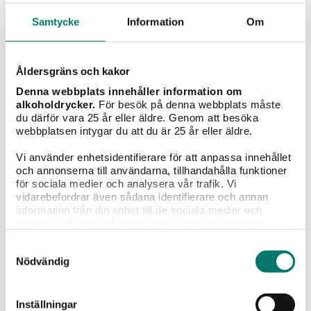
Senast tillagd
Samtycke
Information
Om
Åldersgräns och kakor
Denna webbplats innehåller information om
alkoholdrycker.
För besök på denna webbplats måste
du därför vara 25 år eller äldre. Genom att besöka
webbplatsen intygar du att du är 25 år eller äldre.
Vi använder enhetsidentifierare för att anpassa innehållet
och annonserna till användarna, tillhandahålla funktioner
för sociala medier och analysera vår trafik. Vi
vidarebefordrar även sådana identifierare och annan
information från din enhet till de sociala medier och
Rocklin Ranch Pinot Noir
annons- och analysföretag som vi samarbetar med.
Dessa kan i sin tur kombinera informationen med annan
179 kr
Samtyckesval
information som du har tillhandahållit eller som de har
Nödvändig
samlat in när du har använt deras tjänster.
För dig som älskar amerikansk pinot noir! Nu stor
prissänkning från 230 kr till 179 kr.
Inställningar