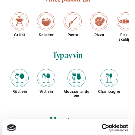
Grillat
Sallader
Pasta
Pizza
Fisk &
skaldjur
Typ av vin
Rött vin
Vitt vin
Mousserande
Champagne
Sö
vin
Monterey