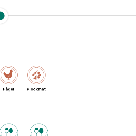
Fågel
Plockmat