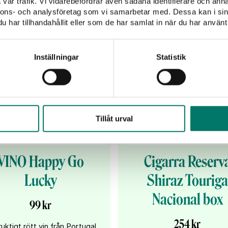
vår trafik. Vi vidarebefordrar även sådana identifierare och anna
nnons- och analysföretag som vi samarbetar med. Dessa kan i sin
har tillhandahållit eller som de har samlat in när du har använt 
Inställningar
Statistik
Tillåt urval
VINO Happy Go
Cigarra Reserv
Lucky
Shiraz Touriga
Nacional box
99 kr
254 kr
ruktigt rött vin från Portugal,