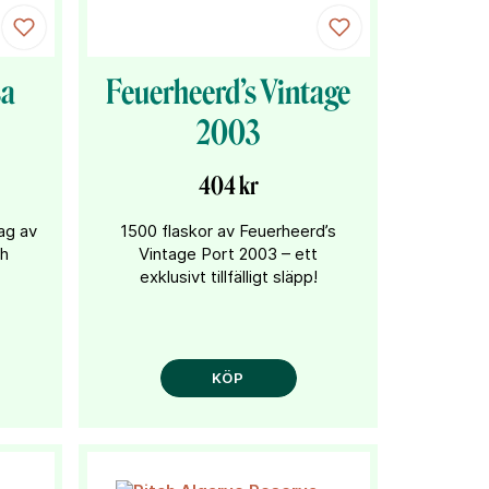
sa
Feuerheerd’s Vintage
2003
404 kr
lag av
1500 flaskor av Feuerheerd’s
ch
Vintage Port 2003 – ett
exklusivt tillfälligt släpp!
KÖP