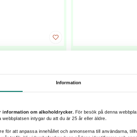
Periquita White
Periquita Reser
239 kr
99 kr
Information
dvinnande fynd! Friskt och
"Pålitligt och lättklunkat" -
ngdomligt med smaker av
kraftfullt vin med toner 
a äpplen, krusbär och en hint
plommon, kakao och vanil
av grillad citron.
r information om alkoholdrycker.
För besök på denna webbplat
 webbplatsen intygar du att du är 25 år eller äldre.
KÖP
KÖP
e för att anpassa innehållet och annonserna till användarna, tillh