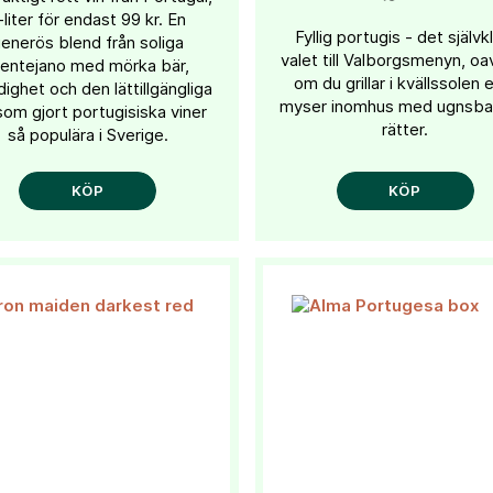
-liter för endast 99 kr. En
Fyllig portugis - det självk
enerös blend från soliga
valet till Valborgsmenyn, oa
lentejano med mörka bär,
om du grillar i kvällssolen e
ighet och den lättillgängliga
myser inomhus med ugnsb
 som gjort portugisiska viner
rätter.
så populära i Sverige.
KÖP
KÖP