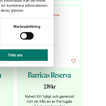
n information från din enhet
 tur kombinera informationen
deras tjänster.
Marknadsföring
Tillåt alla
a
Barricas Reserva
239 kr
Nyhet! Ett fylligt och generöst
rött vin från en av Portugals