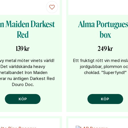
on Maiden Darkest
Alma Portugue
Red
box
139 kr
249 kr
y metal möter vinets värld!
Ett fruktigt rött vin med ins
Det världskända heavy
jordgubbar, plommon o
metalbandet Iron Maiden
choklad. "Superfynd!"
erar nu äntligen Darkest Red
Douro Doc.
KÖP
KÖP