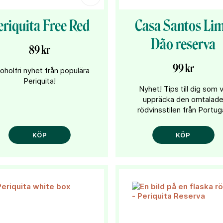
eriquita Free Red
Casa Santos Li
Dão reserva
89 kr
99 kr
oholfri nyhet från populära
Periquita!
Nyhet! Tips till dig som vi
uppräcka den omtalad
rödvinsstilen från Portuga
KÖP
KÖP