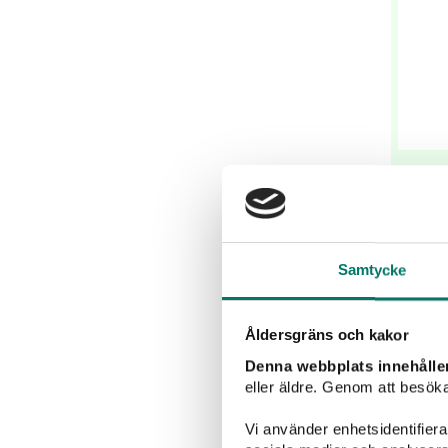
Samtycke
Gul
u
grön
Åldersgräns och kakor
Denna webbplats innehålle
eller äldre. Genom att besöka
Vi använder enhetsidentifierar