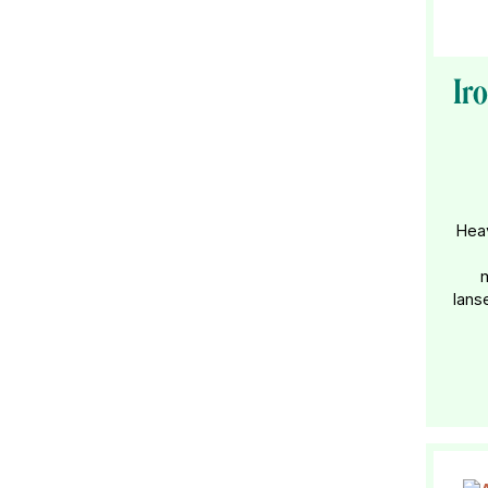
Ir
Heav
lans