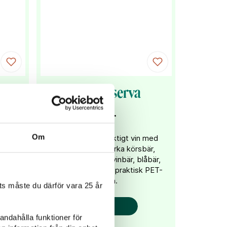
va
LAB Reserva
87 kr
Om
 ett
Ett fylligt och fruktigt vin med
av
inslag av fat, mörka körsbär,
j.
plommon, svarta vinbär, blåbär,
choklad och vanilj i praktisk PET-
flaska.
s måste du därför vara 25 år
KÖP
andahålla funktioner för