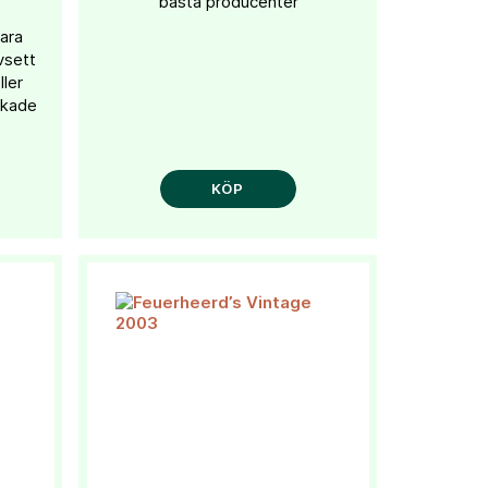
bästa producenter
lara
vsett
ller
akade
KÖP