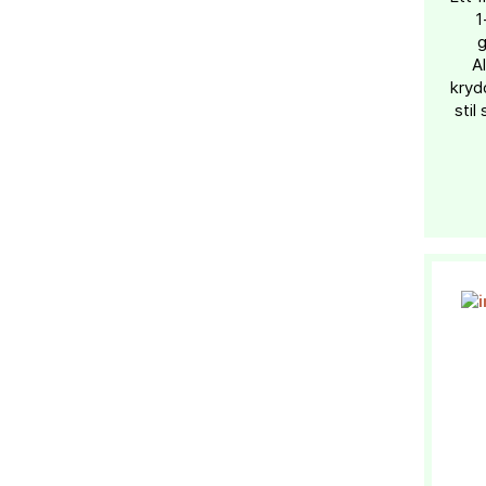
1
g
A
krydd
stil