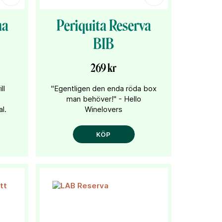
ma
Periquita Reserva
BIB
269 kr
ll
"Egentligen den enda röda box
e
man behöver!" - Hello
l.
Winelovers
KÖP