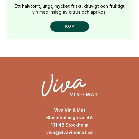
Ett halvtorrt, ungt, mycket friskt, druvigt och fruktigt
vin med inslag av citrus och aprikos.
KÖP
Viva Vin & Mat
Blasieholmsgatan 4A
111 48 Stockholm
viva@vivavinomat.se