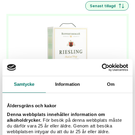
Senast tillagd
Samtycke
Information
Om
Ruppertsberger Riesling 3L Bib
Åldersgräns och kakor
198 kr
Denna webbplats innehåller information om
Hyllad succé & Sveriges bäst prissatta Riesling!
alkoholdrycker.
För besök på denna webbplats måste
du därför vara 25 år eller äldre. Genom att besöka
webbplatsen intygar du att du är 25 år eller äldre.
KÖP