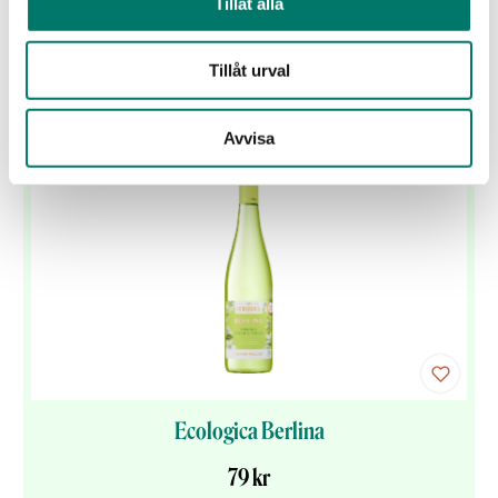
Tillåt alla
och färgsprakande box.
KÖP
Tillåt urval
Avvisa
Ecologica Berlina
79 kr