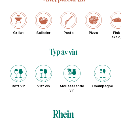
Grillat
Sallader
Pasta
Pizza
Fisk &
skaldjur
Typ av vin
Rött vin
Vitt vin
Mousserande
Champagne
Sö
vin
Rhein