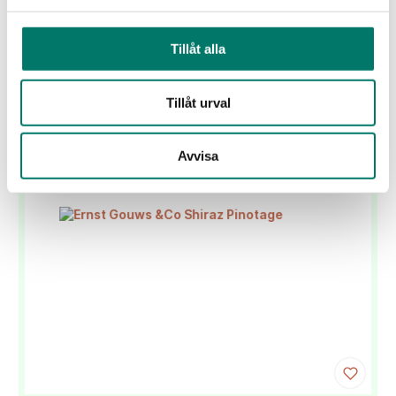
Tillfälligt sortiment: Från en vingård planterad i
formen av en labyrint kommer detta fylliga och
matvänliga vin från Simonsig Estate.
Tillåt alla
Lanseringsdatum:
17 jan
Tillåt urval
KÖP
Avvisa