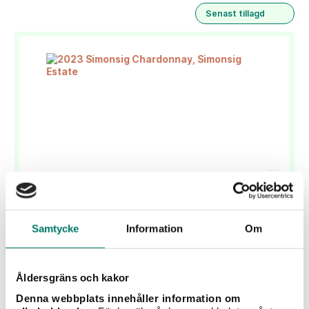
Senast tillagd
2023 Simonsig Chardonnay, Simonsig Estate
Samtycke
Information
Om
105 kr
2023 Simonsig Chardonnay är ett torrt vin med
Åldersgräns och kakor
smakrik, generös fruktighet och en fin balans mellan
Denna webbplats innehåller information om
smörig fyllighet och fräsch syra vilket gör den perfekt