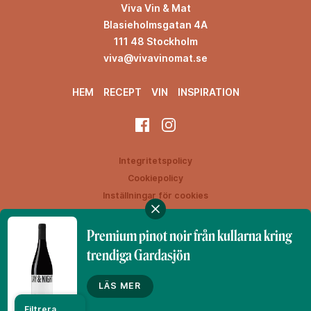
Viva Vin & Mat
Blasieholmsgatan 4A
111 48 Stockholm
viva@vivavinomat.se
HEM
RECEPT
VIN
INSPIRATION
Integritetspolicy
Cookiepolicy
Inställningar för cookies
Premium pinot noir från kullarna kring
trendiga Gardasjön
Denna webbplats drivs av Vinklubben i Norden AB
© 2026 vivavinomat.se
LÄS MER
Filtrera