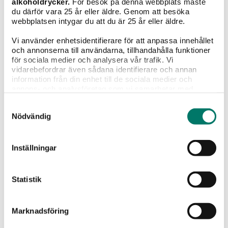
alkoholdrycker.
För besök på denna webbplats måste
till fisk och kyckling. Ny etikett – samma goda innehåll!
du därför vara 25 år eller äldre. Genom att besöka
webbplatsen intygar du att du är 25 år eller äldre.
KÖP
Vi använder enhetsidentifierare för att anpassa innehållet
och annonserna till användarna, tillhandahålla funktioner
för sociala medier och analysera vår trafik. Vi
vidarebefordrar även sådana identifierare och annan
information från din enhet till de sociala medier och
annons- och analysföretag som vi samarbetar med.
Dessa kan i sin tur kombinera informationen med annan
Samtyckesval
information som du har tillhandahållit eller som de har
Nödvändig
samlat in när du har använt deras tjänster.
Inställningar
Statistik
2015 Labyrinth Cabernet Sauvignon, Simonsig
Marknadsföring
199 kr