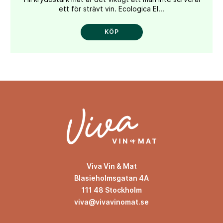
ett för strävt vin. Ecologica El...
KÖP
Viva Vin & Mat
Blasieholmsgatan 4A
111 48 Stockholm
viva@vivavinomat.se