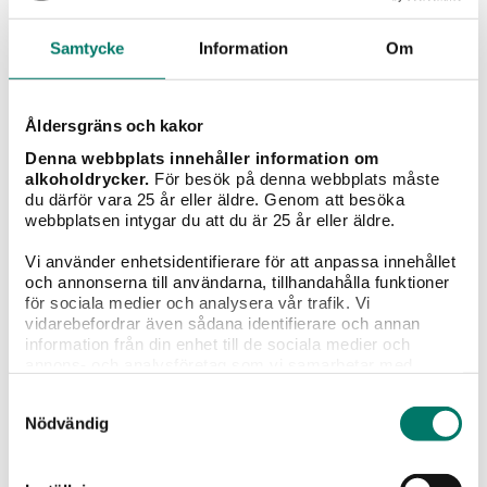
Samtycke
Information
Om
Åldersgräns och kakor
Denna webbplats innehåller information om
alkoholdrycker.
För besök på denna webbplats måste
du därför vara 25 år eller äldre. Genom att besöka
webbplatsen intygar du att du är 25 år eller äldre.
Vi använder enhetsidentifierare för att anpassa innehållet
och annonserna till användarna, tillhandahålla funktioner
för sociala medier och analysera vår trafik. Vi
vidarebefordrar även sådana identifierare och annan
information från din enhet till de sociala medier och
Espiritu de Chile Cabernet Sauvignon
annons- och analysföretag som vi samarbetar med.
Dessa kan i sin tur kombinera informationen med annan
189 kr
Samtyckesval
information som du har tillhandahållit eller som de har
Nödvändig
samlat in när du har använt deras tjänster.
Espiritu de Chile Cabernet Sauvignon är ett generöst
och fruktigt rött vin i praktisk 2-litersbox, gjord...