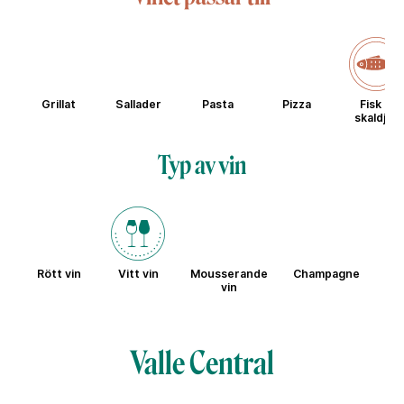
Grillat
Sallader
Pasta
Pizza
Fisk &
skaldjur
Typ av vin
Rött vin
Vitt vin
Mousserande
Champagne
Sö
vin
Valle Central