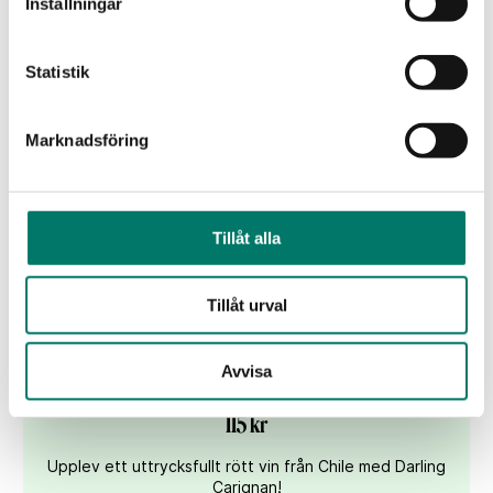
Inställningar
KÖP
Statistik
Marknadsföring
Tillåt alla
Tillåt urval
Avvisa
Darling Carignan Red Blend
115 kr
Upplev ett uttrycksfullt rött vin från Chile med Darling
Carignan!