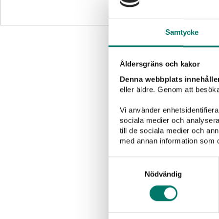
Samtycke
Åldersgräns och kakor
Denna webbplats innehålle
eller äldre. Genom att besöka
Vi använder enhetsidentifierar
sociala medier och analysera 
till de sociala medier och a
med annan information som du 
Grillat
Sallader
Samtyckesval
Nödvändig