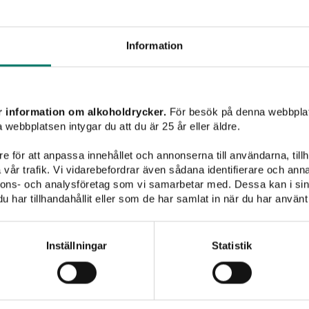
SÖK
Information
Vinet passar till
r information om alkoholdrycker.
För besök på denna webbplat
 webbplatsen intygar du att du är 25 år eller äldre.
e för att anpassa innehållet och annonserna till användarna, tillh
vår trafik. Vi vidarebefordrar även sådana identifierare och anna
nnons- och analysföretag som vi samarbetar med. Dessa kan i sin
har tillhandahållit eller som de har samlat in när du har använt 
Pasta
Pizza
Fisk & skaldjur
Vegetariskt
Champagne
Inställningar
Statistik
Inget att visa...