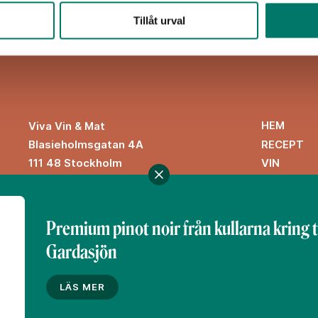
Tillåt urval
HEM
Viva Vin & Mat
Blasieholmsgatan 4A
RECEPT
111 48 Stockholm
VIN
viva@vivavinomat.se
INSPIRATI
Premium pinot noir från kullarna kring 
Gardasjön
Denna webbplats drivs av Vinklubben i Norden AB
© 2026 vivavinomat.se
LÄS MER