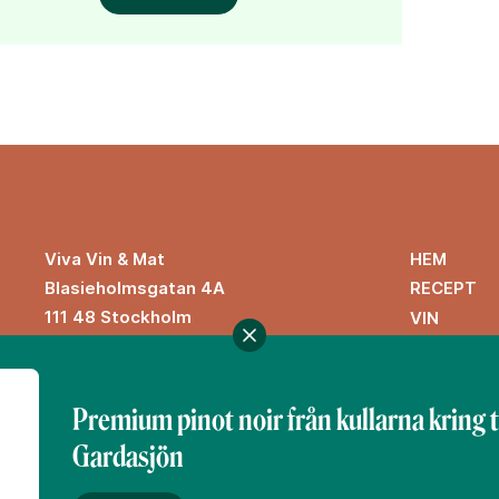
HEM
Viva Vin & Mat
Blasieholmsgatan 4A
RECEPT
111 48 Stockholm
VIN
viva@vivavinomat.se
INSPIRATI
Premium pinot noir från kullarna kring 
Gardasjön
Denna webbplats drivs av Vinklubben i Norden AB
© 2026 vivavinomat.se