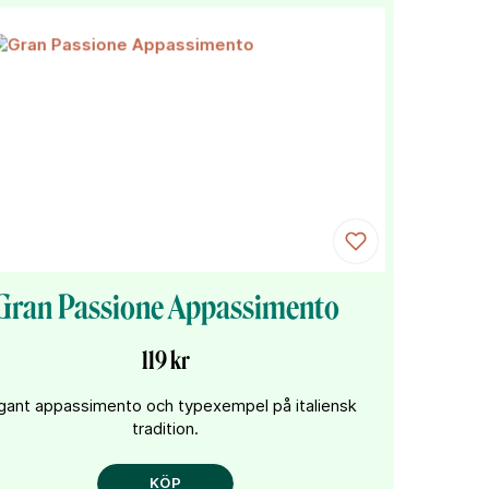
Gran Passione Appassimento
119 kr
gant appassimento och typexempel på italiensk
tradition.
KÖP