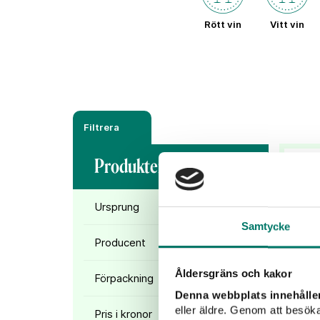
Rött vin
Vitt vin
Filtrera
Produkter (
4
)
Ursprung
Samtycke
Producent
Åldersgräns och kakor
Förpackning
Denna webbplats innehålle
eller äldre. Genom att besöka
Pris i kronor