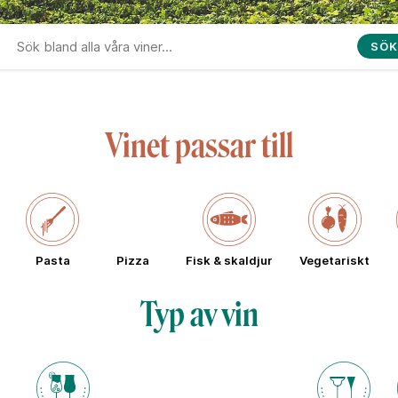
SÖK
Vinet passar till
Pasta
Pizza
Fisk & skaldjur
Vegetariskt
Typ av vin