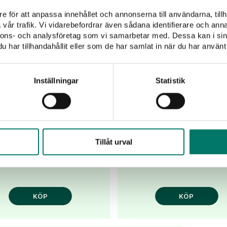
e för att anpassa innehållet och annonserna till användarna, tillh
Casa Vinironia
Selvarossa Riser
vår trafik. Vi vidarebefordrar även sådana identifierare och anna
nnons- och analysföretag som vi samarbetar med. Dessa kan i sin
Appassimento
har tillhandahållit eller som de har samlat in när du har använt 
149 kr
Grande Edizione
Begränsad nyhet med kraft
Box
Inställningar
Statistik
smak från handplockade dr
Endast 300 flaskor kvar
269 kr
Sveriges mest sålda
ssimento vann Best Wine in
Tillåt urval
Box 2026!
KÖP
KÖP