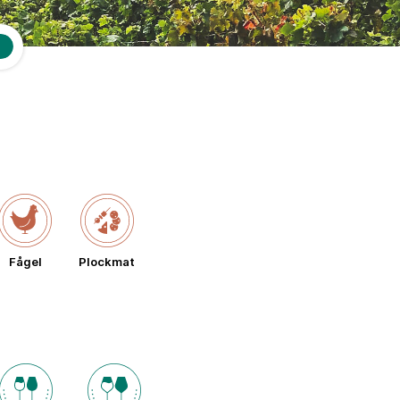
Fågel
Plockmat