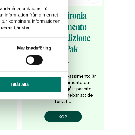
andahålla funktioner för
va
Casa Vinironia
n information från din enhet
 tur kombinera informationen
Appassimento
deras tjänster.
Grande Edizione
full
TetraPak
Marknadsföring
uvor.
!
79 kr
Casa Vinironia Appassimento är
en äkta Appassimento där
Tillåt alla
druvorna genomgått passito-
metoden som innebär att de
torkat...
KÖP