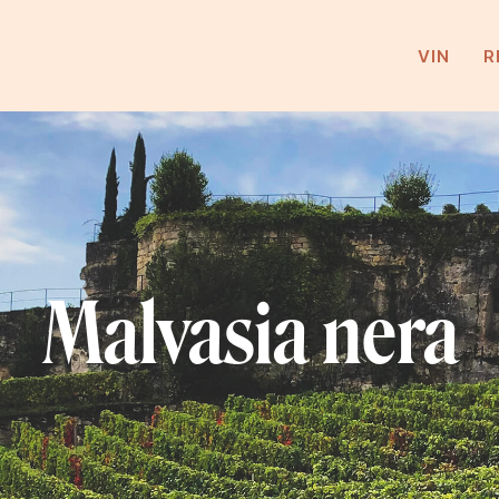
VIN
R
Malvasia nera