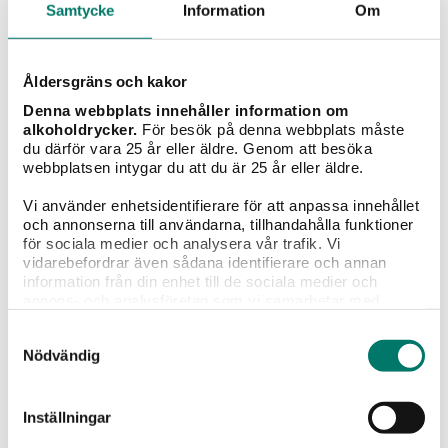
Fenix Prosecco DOC Extra Dry
Samtycke
Information
Om
87 kr
Åldersgräns och kakor
FENIX Prosecco DOC – ett friskt och livfullt bubbel
från Italien! Ett mousserande vin med eleganta
Denna webbplats innehåller information om
bubblor och fruktig smak av päron, melon, gröna
alkoholdrycker.
För besök på denna webbplats måste
äpplen och citrus. Lätt, uppfriskande och redo att
du därför vara 25 år eller äldre. Genom att besöka
beställas för 87 kr!
webbplatsen intygar du att du är 25 år eller äldre.
Vi använder enhetsidentifierare för att anpassa innehållet
KÖP
och annonserna till användarna, tillhandahålla funktioner
för sociala medier och analysera vår trafik. Vi
vidarebefordrar även sådana identifierare och annan
information från din enhet till de sociala medier och
annons- och analysföretag som vi samarbetar med.
Dessa kan i sin tur kombinera informationen med annan
Samtyckesval
information som du har tillhandahållit eller som de har
Nödvändig
samlat in när du har använt deras tjänster.
Inställningar