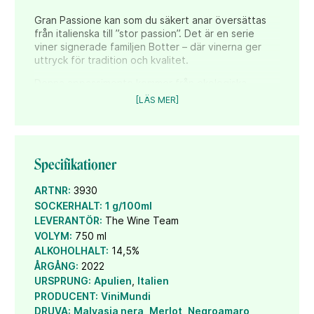
Gran Passione kan som du säkert anar översättas
från italienska till ”stor passion”. Det är en serie
viner signerade familjen Botter – där vinerna ger
uttryck för tradition och kvalitet.
Denna appassimento kommer från ekologiska
odlingar i Apulien, södra Italien. Man har använt sig
[LÄS MER]
av de lokala druvsorterna Malvasia Negra och
Negroamaro för att ge struktur, tillsammans med
Merlot för att ge fruktighet och kropp.
Appassimento-metoden innebär att en del av
Specifikationer
druvorna torkas i välventilerade rum efter skörd.
Torkningsprocessen gör att aromer, syra och sötma
ARTNR:
3930
koncentreras i druvorna. Inte mindre än 30-35 % av
SOCKERHALT:
1 g/100ml
druvornas ursprungliga vikt avdunstar under
LEVERANTÖR:
The Wine Team
torkningstiden. De druvor som valts ut för torkning
VOLYM:
750 ml
ska helst ha lösa klasar, spargolo, för att luften
ALKOHOLHALT:
14,5%
enkelt ska kunna cirkulera.
ÅRGÅNG:
2022
Gran Passione Appassimento Organic är en kryddig,
URSPRUNG:
Apulien
,
Italien
elegant appassimento och ett typexempel på
PRODUCENT:
ViniMundi
italiensk tradition.
DRUVA:
Malvasia nera
,
Merlot
,
Negroamaro