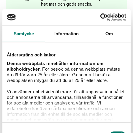
het mat och goda snacks.
KÖP
Samtycke
Information
Om
Åldersgräns och kakor
Denna webbplats innehåller information om
alkoholdrycker.
För besök på denna webbplats måste
du därför vara 25 år eller äldre. Genom att besöka
webbplatsen intygar du att du är 25 år eller äldre.
Vi använder enhetsidentifierare för att anpassa innehållet
och annonserna till användarna, tillhandahålla funktioner
för sociala medier och analysera vår trafik. Vi
vidarebefordrar även sådana identifierare och annan
Il Barone Cava
information från din enhet till de sociala medier och
annons- och analysföretag som vi samarbetar med.
Dessa kan i sin tur kombinera informationen med annan
97 kr
Samtyckesval
information som du har tillhandahållit eller som de har