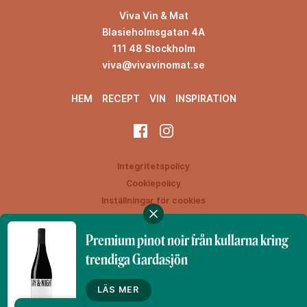
Viva Vin & Mat
Blasieholmsgatan 4A
111 48 Stockholm
viva@vivavinomat.se
HEM
RECEPT
VIN
INSPIRATION
Integritetspolicy
Cookiepolicy
Inställningar för cookies
Premium pinot noir från kullarna kring
trendiga Gardasjön
Denna webbplats drivs av Vinklubben i Norden AB
© 2026 vivavinomat.se
LÄS MER