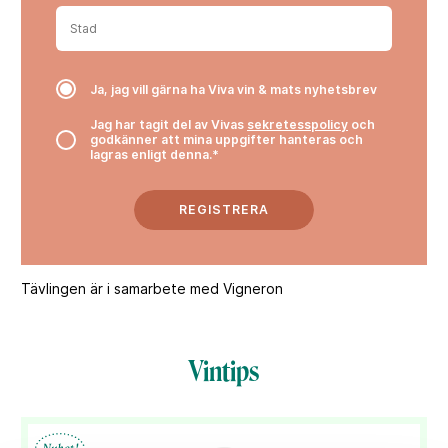
Ja, jag vill gärna ha Viva vin & mats nyhetsbrev
Jag har tagit del av Vivas
sekretesspolicy
och
godkänner att mina uppgifter hanteras och
lagras enligt denna.*
REGISTRERA
Tävlingen är i samarbete med Vigneron
Vintips