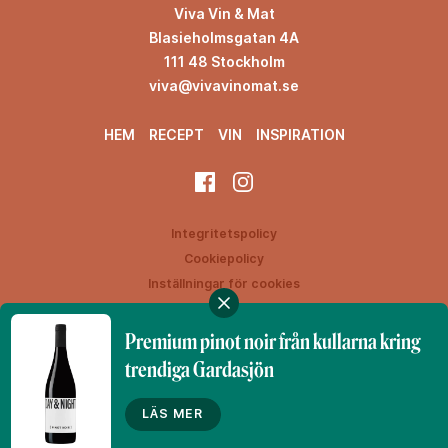
Viva Vin & Mat
Blasieholmsgatan 4A
111 48 Stockholm
viva@vivavinomat.se
HEM
RECEPT
VIN
INSPIRATION
Integritetspolicy
Cookiepolicy
Inställningar för cookies
Premium pinot noir från kullarna kring
trendiga Gardasjön
Denna webbplats drivs av Vinklubben i Norden AB
© 2026 vivavinomat.se
LÄS MER