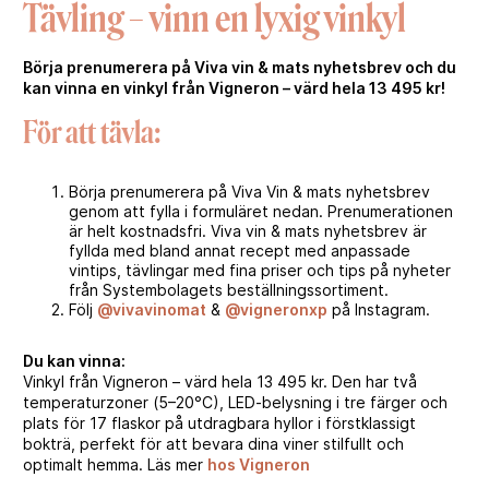
Tävling – vinn en lyxig vinkyl
Börja prenumerera på Viva vin & mats nyhetsbrev och du
kan vinna en vinkyl från Vigneron – värd hela 13 495 kr!
För att tävla:
Börja prenumerera på Viva Vin & mats nyhetsbrev
genom att fylla i formuläret nedan. Prenumerationen
är helt kostnadsfri. Viva vin & mats nyhetsbrev är
fyllda med bland annat recept med anpassade
vintips, tävlingar med fina priser och tips på nyheter
från Systembolagets beställningssortiment.
Följ
@vivavinomat
&
@vigneronxp
på Instagram⁠.
Du kan vinna:
Vinkyl från Vigneron – värd hela 13 495 kr. Den har två
temperaturzoner (5–20°C), LED-belysning i tre färger och
plats för 17 flaskor på utdragbara hyllor i förstklassigt
bokträ, perfekt för att bevara dina viner stilfullt och
optimalt hemma. Läs mer
hos Vigneron