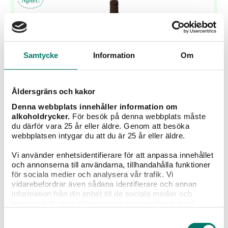
Samtycke
Information
Om
Åldersgräns och kakor
Denna webbplats innehåller information om
alkoholdrycker.
För besök på denna webbplats måste
Manuel Formigo Finca Teira Ribeiro
du därför vara 25 år eller äldre. Genom att besöka
webbplatsen intygar du att du är 25 år eller äldre.
149 kr
Vi använder enhetsidentifierare för att anpassa innehållet
Ett exklusivt vitt vin från Galiciens DO Ribeiro lanseras
och annonserna till användarna, tillhandahålla funktioner
i Sverige i ett begränsat släpp om 6 600 flaskor.
för sociala medier och analysera vår trafik. Vi
vidarebefordrar även sådana identifierare och annan
information från din enhet till de sociala medier och
Lanseringsdatum:
31 jul
annons- och analysföretag som vi samarbetar med.
Dessa kan i sin tur kombinera informationen med annan
Samtyckesval
information som du har tillhandahållit eller som de har
KÖP