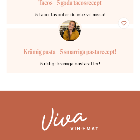
Tacos – 5 goda tacosrecept
5 taco-favoriter du inte vill missa!
Krämig pasta – 5 smarriga pastarecept!
5 riktigt krämiga pastarätter!