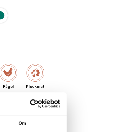
Fågel
Plockmat
Om