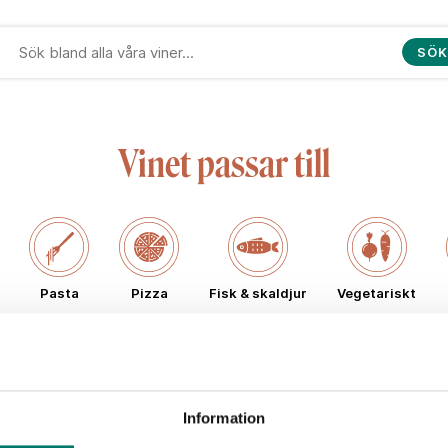
SÖK
Vinet passar till
Pasta
Pizza
Fisk & skaldjur
Vegetariskt
Typ av vin
Information