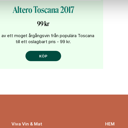
Altero Toscana 2017
99 kr
t av ett moget årgångsvin från populära Toscana
till ett oslagbart pris - 99 kr.
KÖP
HEM
Viva Vin & Mat