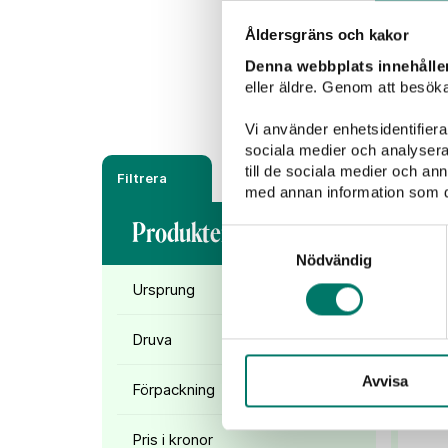
Rött vin
Vitt vin
Åldersgräns och kakor
Denna webbplats innehålle
eller äldre. Genom att besöka
Vi använder enhetsidentifierar
sociala medier och analysera 
till de sociala medier och a
Filtrera
med annan information som du 
Produkter (
1
)
Samtyckesval
Nödvändig
Ursprung
Druva
Avvisa
Förpackning
Pris i kronor