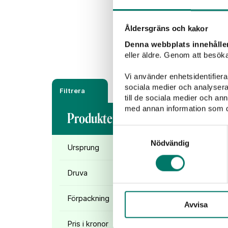
Rött vin
Vitt vin
Åldersgräns och kakor
Denna webbplats innehålle
eller äldre. Genom att besöka
Vi använder enhetsidentifierar
sociala medier och analysera 
Filtrera
till de sociala medier och a
med annan information som du 
Produkter (
2
)
Samtyckesval
Nödvändig
Ursprung
Druva
Förpackning
Avvisa
Pris i kronor