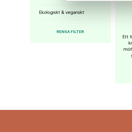
Ekologiskt & veganskt
RENSA FILTER
Ett f
k
mörk