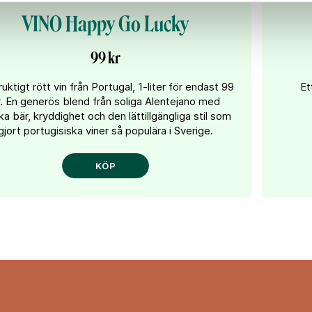
VINO Happy Go Lucky
99 kr
ruktigt rött vin från Portugal, 1-liter för endast 99
Et
r. En generös blend från soliga Alentejano med
a bär, kryddighet och den lättillgängliga stil som
gjort portugisiska viner så populära i Sverige.
KÖP