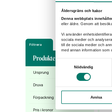
Rött vin
Vitt vin
Åldersgräns och kakor
Denna webbplats innehålle
eller äldre. Genom att besöka
Vi använder enhetsidentifierar
sociala medier och analysera 
Filtrera
till de sociala medier och a
med annan information som du 
Produkter (
1
)
Samtyckesval
Nödvändig
Ursprung
Druva
Förpackning
Avvisa
Pris i kronor