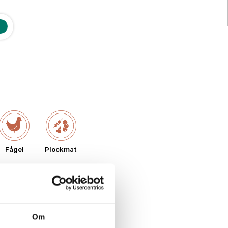
Fågel
Plockmat
Om