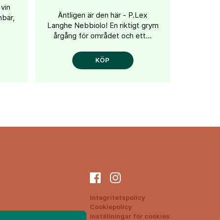
 vin
Äntligen är den här - P.Lex
nbär,
Langhe Nebbiolo! En riktigt grym
årgång för området och ett...
KÖP
Integritetspolicy
Cookiepolicy
ON
Inställningar för cookies