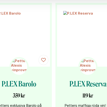
P.LEX Barolo
P.LEX Reserva
359 kr
119 kr
tters exklusiva Barolo på
Petters maffiga röda vin! 