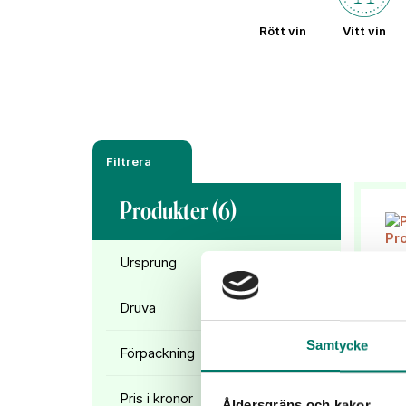
Rött vin
Vitt vin
Filtrera
Produkter (
6
)
Ursprung
Druva
Samtycke
Förpackning
Pris i kronor
Åldersgräns och kakor