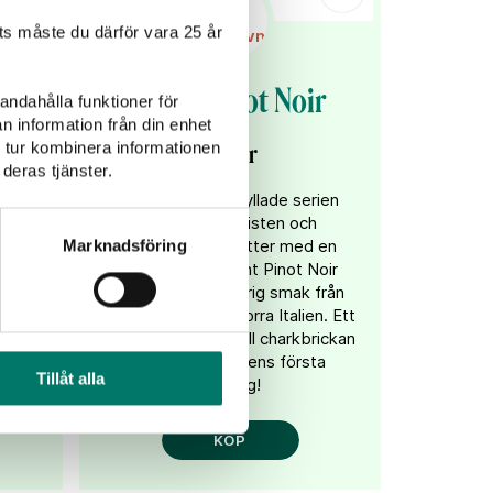
s måste du därför vara 25 år
io
P.Lex Pinot Noir
andahålla funktioner för
n information från din enhet
 tur kombinera informationen
109 kr
deras tjänster.
ska
Nu utökas den hyllade serien
P.Lex från artisten och
sommelieren Petter med en
Marknadsföring
hyllad och elegant Pinot Noir
med mjuk och bärig smak från
Petters favorit – norra Italien. Ett
utmärkt val både till charkbrickan
som till säsongens första
Tillåt alla
grillning!
KÖP