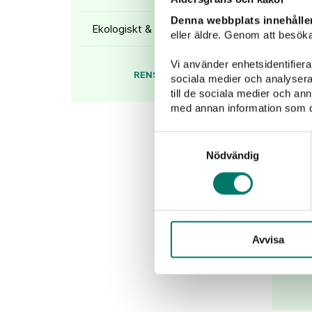
Denna webbplats innehålle
Ekologiskt & veganskt
eller äldre. Genom att besöka
P.
Vi använder enhetsidentifierar
RENSA FILTER
sociala medier och analysera 
till de sociala medier och a
med annan information som du 
P.
Samtyckesval
fr
som
Nödvändig
Avvisa