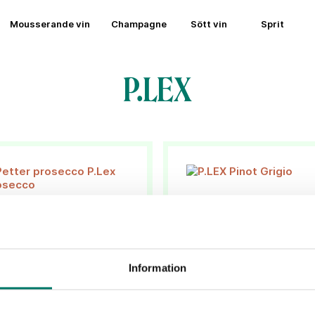
Mousserande vin
Champagne
Sött vin
Sprit
P.LEX
Information