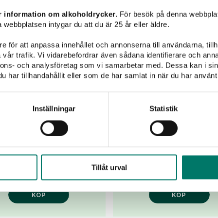
r information om alkoholdrycker.
För besök på denna webbplat
 webbplatsen intygar du att du är 25 år eller äldre.
LEX Prosecco Brut
P.LEX Pinot Grig
e för att anpassa innehållet och annonserna till användarna, tillh
vår trafik. Vi vidarebefordrar även sådana identifierare och anna
nnons- och analysföretag som vi samarbetar med. Dessa kan i sin
125 kr
109 kr
har tillhandahållit eller som de har samlat in när du har använt 
lex Prosecco är ett bubbel
Petters vita vin, ekologi
amtagen av artisten tillika
P.Lex Pinot Grigio!
meliern Petter Alexis och
Inställningar
Statistik
The Wine Team....
Tillåt urval
KÖP
KÖP