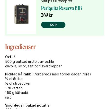
Vintips till receptet
Periquita Reserva BIB
269 kr
KÖP
Ingredienser
Oxfilé
500 g putsad mittbit av oxfilé
olivolja, smör, salt och svartpeppar
Picklad kålrabbi
(förbereds med fördel dagen före)
½ dl ättika
½ dl strösocker
1 dl vatten
150 g kålrabbi
salt
Smördegsinbakad potatis