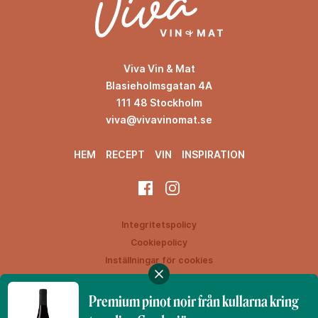
Viva Vin & Mat
Blasieholmsgatan 4A
111 48 Stockholm
viva@vivavinomat.se
HEM
RECEPT
VIN
INSPIRATION
Integritetspolicy
Cookiepolicy
Inställningar för cookies
Premium pinot noir från kullarna kring