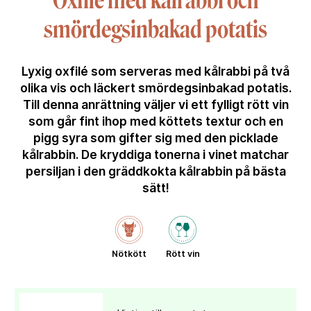
Oxfilé med kålrabbi och
smördegsinbakad potatis
Lyxig oxfilé som serveras med kålrabbi på två
olika vis och läckert smördegsinbakad potatis.
Till denna anrättning väljer vi ett fylligt rött vin
som går fint ihop med köttets textur och en
pigg syra som gifter sig med den picklade
kålrabbin. De kryddiga tonerna i vinet matchar
persiljan i den gräddkokta kålrabbin på bästa
sätt!
Nötkött
Rött vin