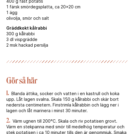
400 g fast potatis
1 färsk smördegsplatta, ca 20×20 cm
1 ägg
olivolja, smör och salt
Gräddkokt kålrabbi
300 g kålrabbi
3 dl vispgrädde
2 msk hackad persilja
Gör så här
1.
Blanda ättika, socker och vatten i en kastrull och koka
upp. Låt lagen svalna. Skala 150 g kålrabbi och skär bort
nedersta centimetern. Finstrimla kålrabbin och lägg ner i
lagen och låt marinera i minst 30 minuter.
2.
Värm ugnen till 200°C. Skala och riv potatisen grovt.
Värm en stekpanna med smör till medelhög temperatur och
stek potatisen i ca 10 minuter tills den är genommjuk. Smaka