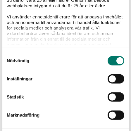
du därför vara 25 år eller äldre. Genom att besöka
webbplatsen intygar du att du är 25 år eller äldre.
Vi använder enhetsidentifierare för att anpassa innehållet
och annonserna till användarna, tillhandahålla funktioner
för sociala medier och analysera vår trafik. Vi
Vi tror du gillar
vidarebefordrar även sådana identifierare och annan
information från din enhet till de sociala medier och
annons- och analysföretag som vi samarbetar med.
Dessa kan i sin tur kombinera informationen med annan
Samtyckesval
information som du har tillhandahållit eller som de har
Nödvändig
samlat in när du har använt deras tjänster.
Inställningar
Statistik
Marknadsföring
99 Rosas Sauvignon Blanc Chardonnay