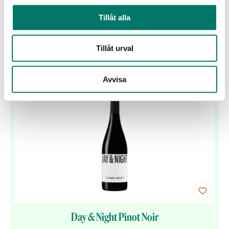
82 kr
Tillåt alla
Perfekt till picknickmat
Tillåt urval
KÖP
Avvisa
Day & Night Pinot Noir