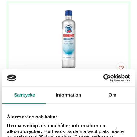
Fishshot Ice Mint
Samtycke
Information
Om
199 kr
Nyhet! Nu kommer den älskade shoten Fishshot i en
Winter Edition. Ice Mint är en iskall mintkick som
Åldersgräns och kakor
väcker smaklökarna!
Denna webbplats innehåller information om
alkoholdrycker.
För besök på denna webbplats måste
KÖP