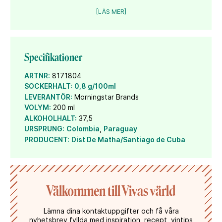
skapad för dig som söker kvalitet, karaktär och
känsla till ett överraskande tillgängligt pris.
[LÄS MER]
Tillverkad av noggrant utvald ekologisk
sockerrörsmelass och lagrad på bourbonfat.
Doft och smak
Specifikationer
Len, rund och aromatisk smakprofil med inslag av
mörk choklad, rostad vanilj, torkad frukt och
karamelliserad sötma.
ARTNR:
8171804
SOCKERHALT:
0,8 g/100ml
Serveringstips
LEVERANTÖR:
Morningstar Brands
Servera som avec – gärna till desserter av choklad.
VOLYM:
200 ml
Black Anchor Rum är också en utmärk del i drinkarna
ALKOHOLHALT:
37,5
Hot Black Anchor Buttered Rum och Lumumba.
URSPRUNG:
Colombia
,
Paraguay
PRODUCENT:
Dist De Matha/Santiago de Cuba
Välkommen till Vivas värld
Lämna dina kontaktuppgifter och få våra
nyhetsbrev fyllda med inspiration, recept, vintips