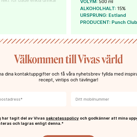
fekt för både enkla drinkar
VOLYM:
500 ml
ALKOHOLHALT:
15%
URSPRUNG:
Estland
PRODUCENT:
Punch Clu
en tydlig karaktär av
v mango, kokos och
nkingrediens.
Välkommen till Vivas värld
a dina kontaktuppgifter och få våra nyhetsbrev fyllda med inspira
recept, vintips och tävlingar!
 har tagit del av Vivas
sekretesspolicy
och godkänner att mina upp
teras och lagras enligt denna.*