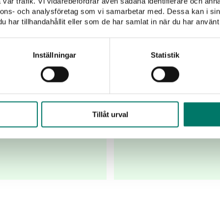
vår trafik. Vi vidarebefordrar även sådana identifierare och anna
nnons- och analysföretag som vi samarbetar med. Dessa kan i sin
har tillhandahållit eller som de har samlat in när du har använt 
Inställningar
Statistik
ey Sour
Punch Cl
atser och andra
Den 1 mars är det
Tillåt urval
andade cocktail -
Margar