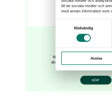
sociala medier och analysera 
till de sociala medier och a
med annan information som du 
Samtyckesval
Nödvändig
Punch Club Whisk
169 kr
Nu kan du glömma krångliga måtts
Avvisa
drinkredskap! Med vår nya färdigbl
Whiskey...
KÖP