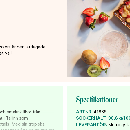
ssert är den lättlagade
et val!
Specifikationer
ARTNR:
41836
ch smakrik likör från
 i Tallinn som
SOCKERHALT:
30,6 g/10
ails. Med sin tropiska
LEVERANTÖR:
Morningsta