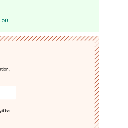
b OÜ
tion,
gifter