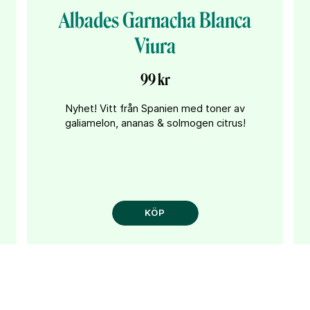
Albades Garnacha Blanca
Viura
99 kr
Nyhet! Vitt från Spanien med toner av
galiamelon, ananas & solmogen citrus!
KÖP