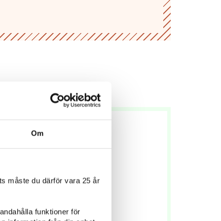
Om
s måste du därför vara 25 år
andahålla funktioner för