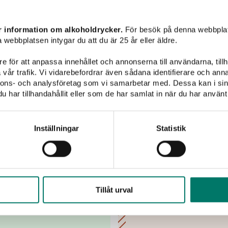
Lämna dina kontaktupp
inspiration
r information om alkoholdrycker.
För besök på denna webbplat
 webbplatsen intygar du att du är 25 år eller äldre.
e för att anpassa innehållet och annonserna till användarna, tillh
vår trafik. Vi vidarebefordrar även sådana identifierare och anna
Jag har tagit del av
nnons- och analysföretag som vi samarbetar med. Dessa kan i sin
mina uppgifter hante
har tillhandahållit eller som de har samlat in när du har använt 
Inställningar
Statistik
biolo
Tillåt urval
bbiolo! En riktigt
h ett...