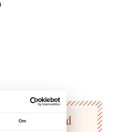
i
n till Vivas värld
Om