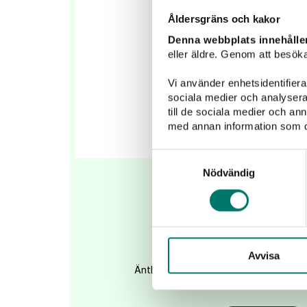
Åldersgräns och kakor
Denna webbplats innehålle
eller äldre. Genom att besöka
Vi använder enhetsidentifierar
sociala medier och analysera 
till de sociala medier och a
med annan information som du 
Samtyckesval
Nödvändig
P.Lex Langhe Neb
145 kr
Avvisa
Äntligen är den här - P.Lex Langhe Ne
grym årgång för området oc