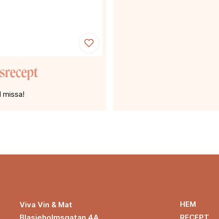
osrecept
l missa!
HEM
Viva Vin & Mat
Blasieholmsgatan 4A
RECEPT