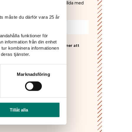
gifter och få våra nyhetsbrev fyllda med
, recept, vintips och tävlingar!
s måste du därför vara 25 år
andahålla funktioner för
n information från din enhet
 Vivas
sekretesspolicy
och godkänner att
 tur kombinera informationen
ras och lagras enligt denna.*
deras tjänster.
PRENUMERERA
Marknadsföring
Tillåt alla