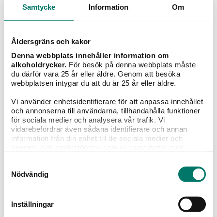
Samtycke
Information
Om
Åldersgräns och kakor
Denna webbplats innehåller information om
Ecologica Girasol Organic Rosé
alkoholdrycker.
För besök på denna webbplats måste
du därför vara 25 år eller äldre. Genom att besöka
225 kr
webbplatsen intygar du att du är 25 år eller äldre.
Rosé med en torr smak och inslag av jordgubbar,
Vi använder enhetsidentifierare för att anpassa innehållet
körsbär, persika och blodapelsin.
och annonserna till användarna, tillhandahålla funktioner
för sociala medier och analysera vår trafik. Vi
vidarebefordrar även sådana identifierare och annan
KÖP
information från din enhet till de sociala medier och
annons- och analysföretag som vi samarbetar med.
Dessa kan i sin tur kombinera informationen med annan
Samtyckesval
information som du har tillhandahållit eller som de har
Nödvändig
samlat in när du har använt deras tjänster.
Välkommen till Vivas värld
Inställningar
Lämna dina kontaktuppgifter och få våra
nyhetsbrev fyllda med inspiration, recept, vintips