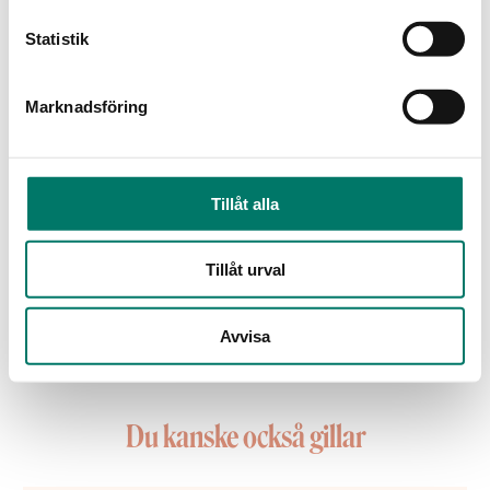
och tävlingar!
Statistik
Marknadsföring
Tillåt alla
Jag har tagit del av Vivas
sekretesspolicy
och
godkänner att mina uppgifter hanteras och
lagras enligt denna.*
Tillåt urval
PRENUMERERA
Avvisa
Du kanske också gillar