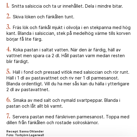
1.
Snitta salsiccia och ta ur innehållet. Dela i mindre bitar.
2.
Skiva löken och fänkålen tunt.
3.
Fräs lök och fänkål mjukt i olivolja i en stekpanna med hög
kant. Blanda i salsiccian, stek på medelhög värme tills korven
börjar få lite färg.
4.
Koka pastan i saltat vatten. När den är färdig, häll av
vattnet men spara ca 2 dl. Håll pastan varm medan resten
blir färdigt.
5.
Häll i fond och pressad vitlök med salsiccian och rör runt.
Häll i 1 dl av pastavattnet och riv ner 1 dl parmesanost.
Blanda ordentligt. Vill du ha mer sås kan du hälla i ytterligare
2 dl av pastavattnet.
6.
Smaka av med salt och nymald svartpeppar. Blanda i
pastan och låt allt bli varmt.
7.
Servera pastan med färskriven parmesanost. Toppa med
dillen från fänkålen och rostade solroskärnor.
Recept: Sanna Ohlander
Foto: Torbjörn Lagerwall