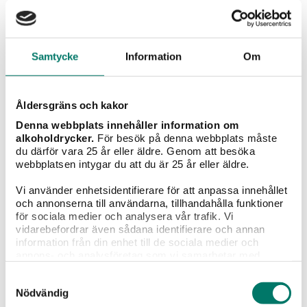
Samtycke
Information
Om
Betyg
Åldersgräns och kakor
37
röster
Denna webbplats innehåller information om
alkoholdrycker.
För besök på denna webbplats måste
Vad tycker du?
du därför vara 25 år eller äldre. Genom att besöka
webbplatsen intygar du att du är 25 år eller äldre.
Vi använder enhetsidentifierare för att anpassa innehållet
Portioner
och annonserna till användarna, tillhandahålla funktioner
4 st
för sociala medier och analysera vår trafik. Vi
vidarebefordrar även sådana identifierare och annan
information från din enhet till de sociala medier och
Tillagningstid
annons- och analysföretag som vi samarbetar med.
25 min
Dessa kan i sin tur kombinera informationen med annan
Samtyckesval
information som du har tillhandahållit eller som de har
Nödvändig
samlat in när du har använt deras tjänster.