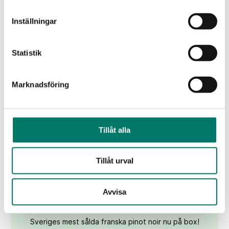
Vintips till maten
Inställningar
Statistik
Marknadsföring
Tillåt alla
Tillåt urval
Bouchard Aîné & Fils Pinot Noir
Avvisa
299 kr
Sveriges mest sålda franska pinot noir nu på box!