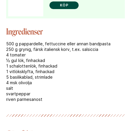
KÖP
Ingredienser
500 g pappardelle, fettuccine eller annan bandpasta
250 g grynig, färsk italiensk korv, t.ex. salsiccia
4 tomater
½ gul lök, finhackad
1 schalottenlök, finhackad
1 vitlöksklyfta, finhackad
5 basilikablad, strimlade
4 msk olivolja
salt
svartpeppar
riven parmesanost