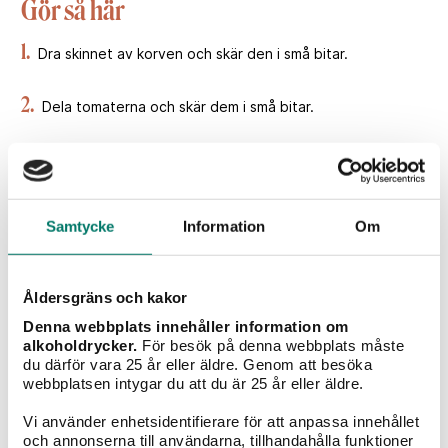
Gör så här
1.
Dra skinnet av korven och skär den i små bitar.
2.
Dela tomaterna och skär dem i små bitar.
3.
Värm upp oljan i en gryta och bryn korven och all lök.
4.
Tillsätt tomat och basilika och låt såsen sjuda under lock i
Samtycke
Information
Om
15 minuter. Smaka av med salt och svartpeppar.
5.
Koka pastan enligt anvisningarna på förpackningen. Låt
Åldersgräns och kakor
rinna av och häll över i grytan med korvblandningen. Rör om
noga.
Denna webbplats innehåller information om
alkoholdrycker.
För besök på denna webbplats måste
du därför vara 25 år eller äldre. Genom att besöka
6.
Servera salsicciasåsen och pastan med den nyriven
webbplatsen intygar du att du är 25 år eller äldre.
parmesanost.
Vi använder enhetsidentifierare för att anpassa innehållet
Recept och styling: Jonas Larsson
Foto: Anders Bergersen
och annonserna till användarna, tillhandahålla funktioner