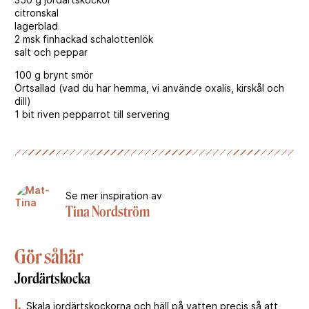
citronskal
lagerblad
2 msk finhackad schalottenlök
salt och peppar
100 g brynt smör
Örtsallad (vad du har hemma, vi använde oxalis, kirskål och
dill)
1 bit riven pepparrot till servering
Se mer inspiration av
Tina Nordström
Gör såhär
Jordärtskocka
1.
Skala jordärtskockorna och häll på vatten precis så att