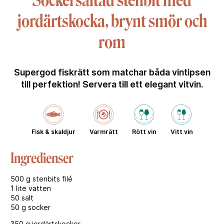
Sockersaltad stenbit med
jordärtskocka, brynt smör och
rom
Supergod fiskrätt som matchar båda vintipsen
till perfektion! Servera till ett elegant vitvin.
Fisk & skaldjur
Varmrätt
Rött vin
Vitt vin
Ingredienser
500 g stenbits filé
1 lite vatten
50 salt
50 g socker
350 g jordärtskockor