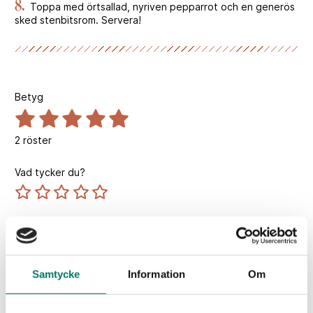
8.
Toppa med örtsallad, nyriven pepparrot och en generös
sked stenbitsrom. Servera!
Betyg
2
röster
Vad tycker du?
Portioner
4 st
Samtycke
Information
Om
Tillagningstid
20 min