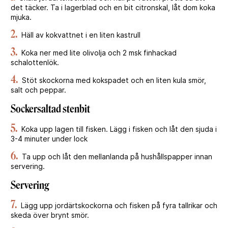
det täcker. Ta i lagerblad och en bit citronskal, låt dom koka
mjuka.
2.
Häll av kokvattnet i en liten kastrull
3.
Koka ner med lite olivolja och 2 msk finhackad
schalottenlök.
4.
Stöt skockorna med kokspadet och en liten kula smör,
salt och peppar.
Sockersaltad stenbit
5.
Koka upp lagen till fisken. Lägg i fisken och låt den sjuda i
3-4 minuter under lock
6.
Ta upp och låt den mellanlanda på hushållspapper innan
servering.
Servering
7.
Lägg upp jordärtskockorna och fisken på fyra tallrikar och
skeda över brynt smör.