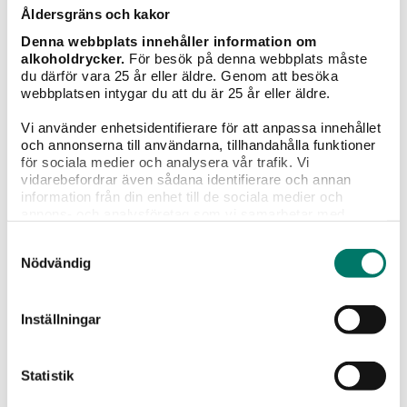
Åldersgräns och kakor
Denna webbplats innehåller information om
alkoholdrycker.
För besök på denna webbplats måste
Vintips till maten
du därför vara 25 år eller äldre. Genom att besöka
webbplatsen intygar du att du är 25 år eller äldre.
Vi använder enhetsidentifierare för att anpassa innehållet
och annonserna till användarna, tillhandahålla funktioner
för sociala medier och analysera vår trafik. Vi
vidarebefordrar även sådana identifierare och annan
information från din enhet till de sociala medier och
annons- och analysföretag som vi samarbetar med.
Dessa kan i sin tur kombinera informationen med annan
Samtyckesval
information som du har tillhandahållit eller som de har
Nödvändig
samlat in när du har använt deras tjänster.
Inställningar
Manuel Formigo Finca Teira Ribeiro
Statistik
149 kr