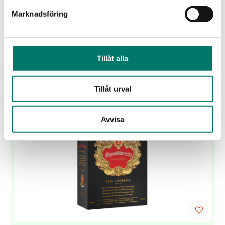
Ett exklusivt vitt vin från Galiciens DO Ribeiro lanseras
Marknadsföring
i Sverige i ett begränsat släpp om 6 600 flaskor.
Lanseringsdatum:
31 jul
Tillåt alla
KÖP
Tillåt urval
Avvisa