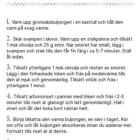
1.
Värm upp grönsaksbuljongen i en kastrull och håll den
varm på svag värme.
2.
Skär svampen i skivor. Värm upp en stekpanna och tillsätt
1 msk olivolja och 25 g smör. När smöret har smält, lägg i
svampen och stek tills den får fin färg i ca 5-7 minuter. Ställ
åt sidan.
3.
Tillsätt ytterligare 1 msk olivolja och resten av smöret.
Lägg i den finhackade löken och fräs på medelvärme tills
den är mjuk och genomskinlig. Tillsätt vitlök och fräs i
ytterligare 1 minut.
4.
Tillsätt arborioriset i pannan med löken och fräs i 2-3
minuter tills riset är glansigt och lätt genomskinligt. Häll i
vinet och låt det koka bort nästan helt.
5.
Börja tillsätta den varma buljongen, en slev i taget. Rör
om ofta och låt buljongen absorberas innan du adderar mer.
Fortsätt tills riset är al dente.