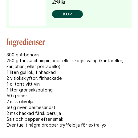
259 kr
KÖP
Ingredienser
300 g Arborioris
250 g färska champinjoner eller skogssvamp (kantareller,
karljohan, eller portabello)
1 liten gul lök, finhackad
2 vitlöksklyftor, finhackade
1 dl torrt vitt vin
1 liter grönsaksbuljong
50 g smör
2 msk olivolja
50 g riven parmesanost
2 msk hackad färsk persilja
Salt och peppar efter smak
Eventuellt några droppar tryffelolja för extra lyx