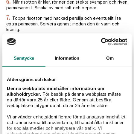
6.
När risotton är klar, rör ner den stekta svampen och riven
parmesanost. Smaka av med salt och peppar.
7.
Toppa risotton med hackad persilja och eventuellt lite
extra parmesan. Servera genast medan den är varm och
krämig.
Tips!
För extra umami och lyx häll några droppar tryffelolja på din
svamprisotto.
Samtycke
Information
Om
Åldersgräns och kakor
Betyg
Denna webbplats innehåller information om
alkoholdrycker.
För besök på denna webbplats måste
du därför vara 25 år eller äldre. Genom att besöka
webbplatsen intygar du att du är 25 år eller äldre.
6
röster
Vi använder enhetsidentifierare för att anpassa innehållet
Vad tycker du?
och annonserna till användarna, tillhandahålla funktioner
för sociala medier och analysera vår trafik. Vi
vidarebefordrar även sådana identifierare och annan